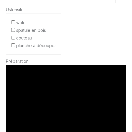
Ustensiles
wok
spatule en bois
couteau
planche à découper
Préparation