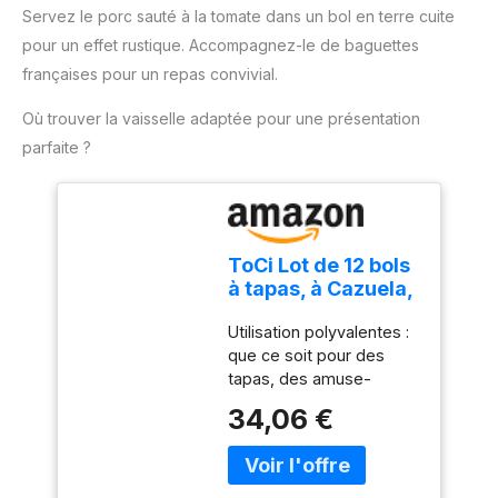
Servez le porc sauté à la tomate dans un bol en terre cuite
pour un effet rustique. Accompagnez-le de baguettes
françaises pour un repas convivial.
Où trouver la vaisselle adaptée pour une présentation
parfaite ?
ToCi Lot de 12 bols
à tapas, à Cazuela,
à gratin, à dessert,
Utilisation polyvalentes :
en terre cuite, 175
que ce soit pour des
ml, diamètre : 11,5
tapas, des amuse-
cm, barquettes
gueules, une crème
méditerranéennes,
34,06 €
brûlée, un ragoût fin, ou
traditionnelles,
comme bol à dessert.
d'Espagne, marron
Les petits ramequins
peuvent être utilisés de