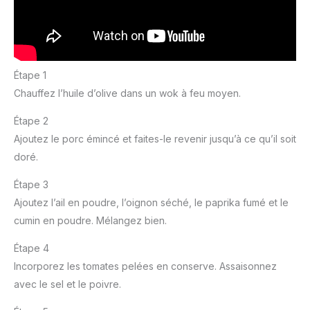
Étape 1
Chauffez l’huile d’olive dans un wok à feu moyen.
Étape 2
Ajoutez le porc émincé et faites-le revenir jusqu’à ce qu’il soit
doré.
Étape 3
Ajoutez l’ail en poudre, l’oignon séché, le paprika fumé et le
cumin en poudre. Mélangez bien.
Étape 4
Incorporez les tomates pelées en conserve. Assaisonnez
avec le sel et le poivre.