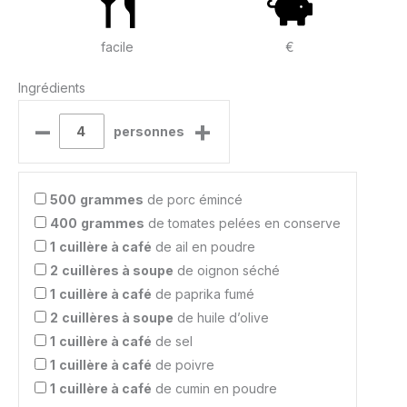
facile
€
Ingrédients
–
+
personnes
500
grammes
de porc émincé
400
grammes
de tomates pelées en conserve
1
cuillère à café
de ail en poudre
2
cuillères à soupe
de oignon séché
1
cuillère à café
de paprika fumé
2
cuillères à soupe
de huile d’olive
1
cuillère à café
de sel
1
cuillère à café
de poivre
1
cuillère à café
de cumin en poudre