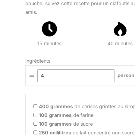
bouche. suivez cette recette pour un clafoutis a
amis.
15 minutes
40 minutes
Ingrédients
–
person
400
grammes
de cerises griottes au siro
100
grammes
de farine
100
grammes
de sucre
250
millilitres
de lait concentré non sucré