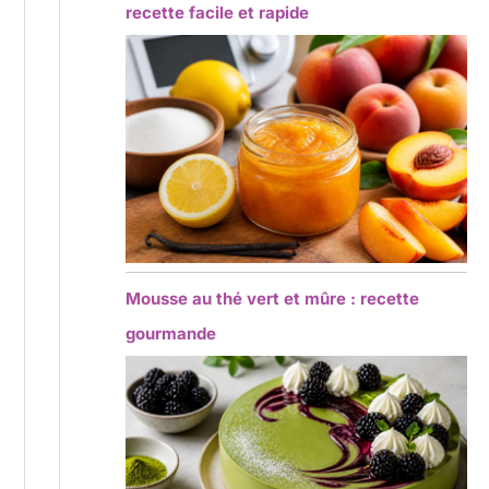
recette facile et rapide
Mousse au thé vert et mûre : recette
gourmande