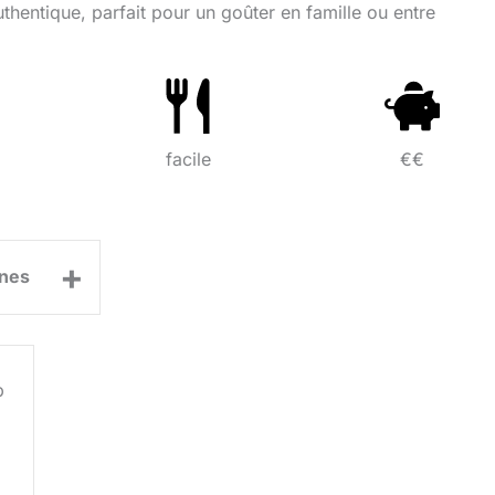
uthentique, parfait pour un goûter en famille ou entre
facile
€€
+
nes
p