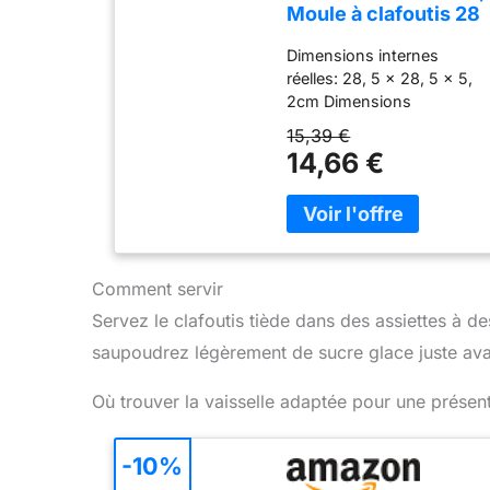
Moule à clafoutis 28
cm, acier avec
Dimensions internes
revêtement anti-
réelles: 28, 5 x 28, 5 x 5,
adhérent, couleur «
2cm Dimensions
black-stone »
extérieures réelles: 28, 5 x
15,39 €
28, 5 x 5, 2cm Moule
14,66 €
adapté pour friteuse à air,
vérifiez la taille de l'article
avec le panier de votre
friteuse Guardini
Comment servir
Servez le clafoutis tiède dans des assiettes à d
saupoudrez légèrement de sucre glace juste avan
Où trouver la vaisselle adaptée pour une présent
-10%