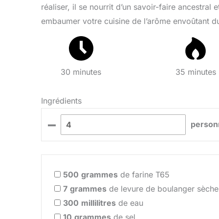
réaliser, il se nourrit d’un savoir-faire ancestr
embaumer votre cuisine de l’arôme envoûtant du
30 minutes
35 minutes
Ingrédients
–
person
500
grammes
de farine T65
7
grammes
de levure de boulanger sèche
300
millilitres
de eau
10
grammes
de sel