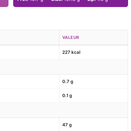
VALEUR
227 kcal
0.7 g
0.1 g
47 g