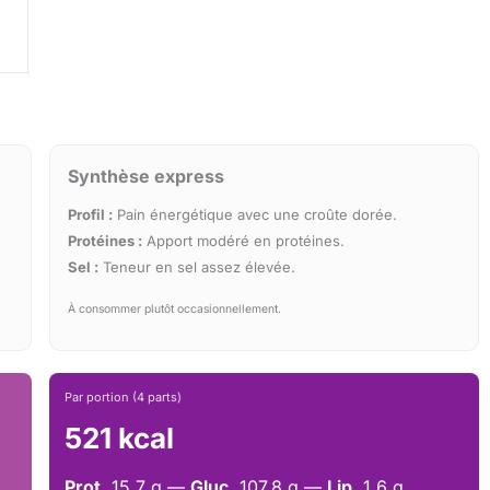
Synthèse express
Profil :
Pain énergétique avec une croûte dorée.
Protéines :
Apport modéré en protéines.
Sel :
Teneur en sel assez élevée.
À consommer plutôt occasionnellement.
Par portion (4 parts)
521 kcal
Prot.
15.7 g —
Gluc.
107.8 g —
Lip.
1.6 g