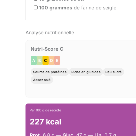
100
grammes
de farine de seigle
Analyse nutritionnelle
Nutri-Score C
A
B
C
D
E
Source de protéines
Riche en glucides
Peu sucré
Assez salé
Par 100 g de recette
227 kcal
Prot.
6.8 g —
Gluc.
47 g —
Lip.
0.7 g