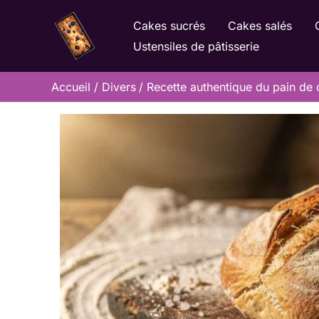
Aller
Cakes sucrés
Cakes salés
au
Ustensiles de pâtisserie
contenu
Accueil
Divers
Recette authentique du pain d