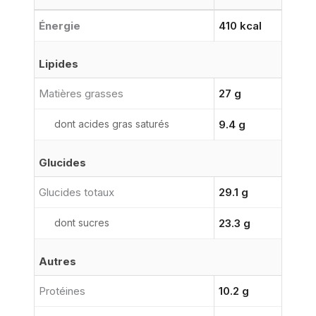
Énergie
410 kcal
Lipides
Matières grasses
27 g
dont acides gras saturés
9.4 g
Glucides
Glucides totaux
29.1 g
dont sucres
23.3 g
Autres
Protéines
10.2 g