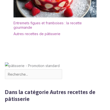
prolonger sa durée de
vie, il est recommandé
de ne pas le nettoyer au
lave-vaisselle. Après le
Entremets figues et framboises : la recette
nettoyage, il doit être
gourmande
séché afin de le garder
Autres recettes de pâtisserie
au sec. ✔[Remarque
importante] : si vous
rencontrez des
difficultés, n'hésitez pas
à nous contacter. Nous
vous répondrons dans
les 24 heures.
Dans la catégorie Autres recettes de
pâtisserie