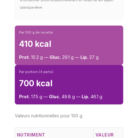
À consommer plutôt occasionnellement en raison de son apport
calorique élevé.
Par 100 g de recette
410 kcal
Prot.
10.2 g —
Gluc.
29.1 g —
Lip.
27 g
Par portion (4 parts)
700 kcal
Prot.
17.5 g —
Gluc.
49.8 g —
Lip.
46.1 g
Valeurs nutritionnelles pour 100 g
NUTRIMENT
VALEUR