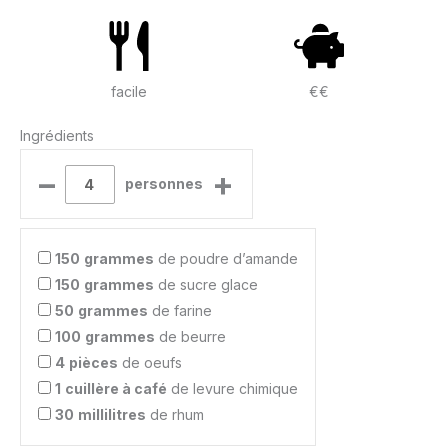
facile
€€
Ingrédients
–
+
personnes
150
grammes
de poudre d’amande
150
grammes
de sucre glace
50
grammes
de farine
100
grammes
de beurre
4
pièces
de oeufs
1
cuillère à café
de levure chimique
30
millilitres
de rhum