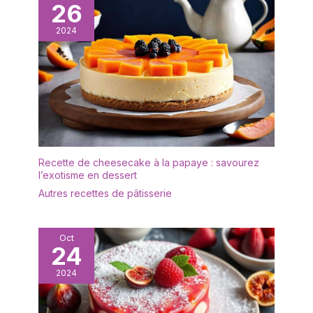
vous pouvez donc
26
l'utiliser sans hésitation.
2024
Le présentoir à gâteaux
est transparent et
élégant, léger et facile à
transporter, et sûr à
utiliser. Il est idéal comme
cadeau de bienvenue
pour vos amis et voisins,
comme cadeau de
fiançailles ou comme
Recette de cheesecake à la papaye : savourez
cadeau d'anniversaire.
l’exotisme en dessert
✔[Facile à nettoyer] : le
Autres recettes de pâtisserie
présentoir à gâteaux est
fabriqué dans un matériau
de haute qualité et
n'absorbe ni les odeurs ni
Oct
24
les taches. Il peut être
rincé avec un peu de
2024
liquide vaisselle et d'eau
et est très facile à
entretenir. Afin de