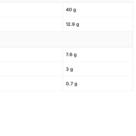
40 g
12.9 g
7.6 g
3 g
0.7 g