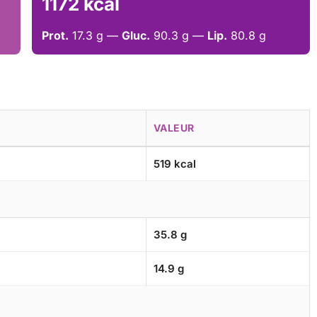
1172 kcal
Prot.
17.3 g —
Gluc.
90.3 g —
Lip.
80.8 g
VALEUR
519 kcal
35.8 g
14.9 g