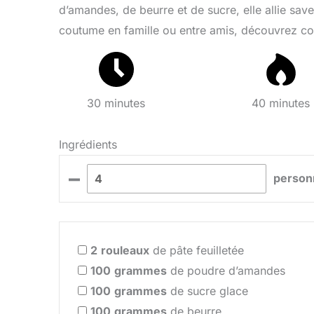
d’amandes, de beurre et de sucre, elle allie sav
coutume en famille ou entre amis, découvrez com
30 minutes
40 minutes
Ingrédients
–
person
2
rouleaux
de pâte feuilletée
100
grammes
de poudre d’amandes
100
grammes
de sucre glace
100
grammes
de beurre