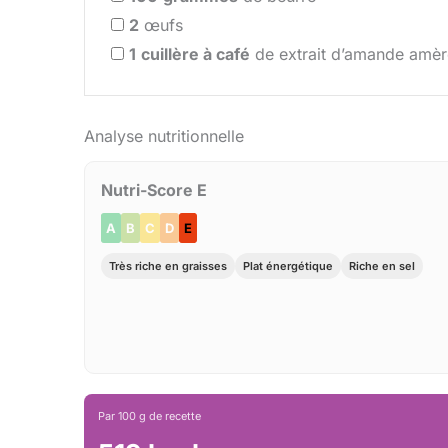
2
œufs
1
cuillère à café
de extrait d’amande amèr
Analyse nutritionnelle
Nutri-Score E
A
B
C
D
E
Très riche en graisses
Plat énergétique
Riche en sel
Par 100 g de recette