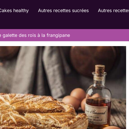
Cakes healthy
Autres recettes sucrées
Autres recette
 galette des rois à la frangipane