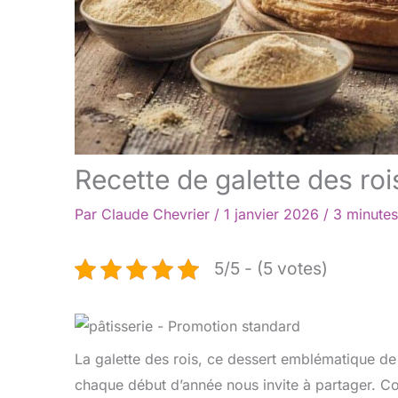
Recette de galette des roi
Par
Claude Chevrier
/
1 janvier 2026
/
3 minutes
5/5 - (5 votes)
La galette des rois, ce dessert emblématique de 
chaque début d’année nous invite à partager. C