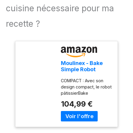
cuisine nécessaire pour ma
recette ?
Moulinex - Bake
Simple Robot
Pâtissier compact
COMPACT : Avec son
fouet, batteur et
design compact, le robot
crochet
pâtissierBake
Simples'adapte
104,99 €
parfaitement à toutes les
cuisines - sataillen'est
pas plus grande qu'une
feuille de papier A4.
FACILE À UTILISER : Un