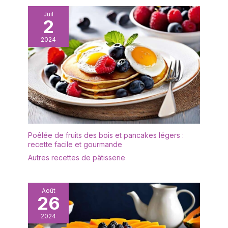
soigneusement lorsque
vous la placez sur la
Juil
2
table, de l’enrouler autour
d’un ensemble d’outils,
2024
etc. pour améliorer
encore l’attrait de la
table. Matériau de Qualité
Supérieure - Des
serviettes de qualité
supérieure de,
fabriquées à partir de
matériau 100% polyester,
leur permettent d'obtenir
Poêlée de fruits des bois et pancakes légers :
les résultats les plus fins.
recette facile et gourmande
Grande Usage - Les
Autres recettes de pâtisserie
serviettes sont
disponibles dans une
couleur unie, ce qui les
Août
rend idéales pour toutes
26
les occasions, qu’il
s’agisse d’un événement
2024
ou d’un dîner de routine à