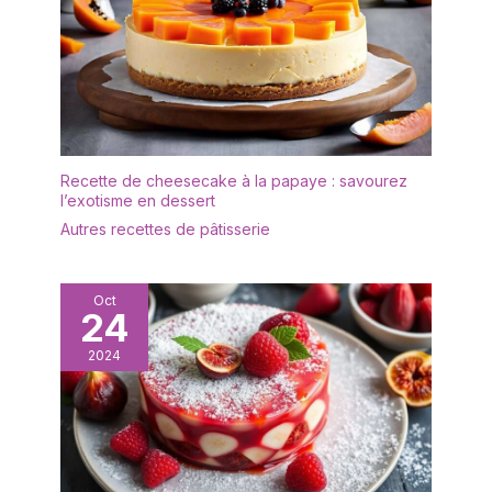
la maison; aussi, ils sont
parfaits pour les hôtels,
restaurants et mariages,
car ils complètent bien le
décor autour
Compatibilité des
Machines - La finition
suprême des serviettes
Recette de cheesecake à la papaye : savourez
l’exotisme en dessert
de table leur permet de
passer de multiples
Autres recettes de pâtisserie
cycles de lavage à l’eau
froide, sans
compromettre la qualité
Oct
24
2024