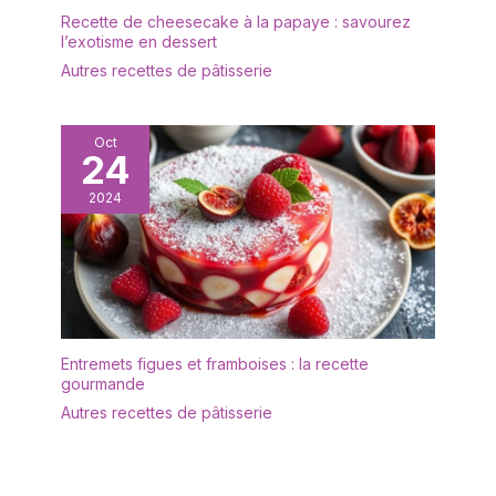
naturelle avec des traces
Recette de cheesecake à la papaye : savourez
de travail visibles –
l’exotisme en dessert
chaque pièce est unique.
Autres recettes de pâtisserie
Nettoyable avec un
chiffon humide si
nécessaire. 【Charme
Oct
rustique naturel pour une
24
ambiance chaleureuse】
Réalisée en bois brut non
2024
traité, avec un veinage
apparent et des
caractéristiques
naturelles (fins cernes
annuels ou légères
irrégularités) qui
apportent une touche
Entremets figues et framboises : la recette
gourmande
rustique et cosy. La
forme en gradins permet
Autres recettes de pâtisserie
une présentation claire et
attrayante de vos objets
préférés. 【Un cadeau