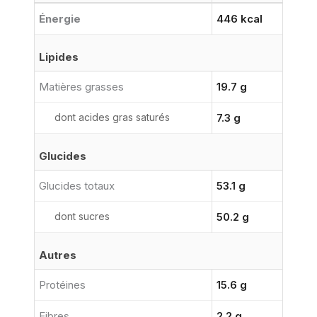
Énergie
446 kcal
Lipides
Matières grasses
19.7 g
dont acides gras saturés
7.3 g
Glucides
Glucides totaux
53.1 g
dont sucres
50.2 g
Autres
Protéines
15.6 g
Fibres
2.2 g