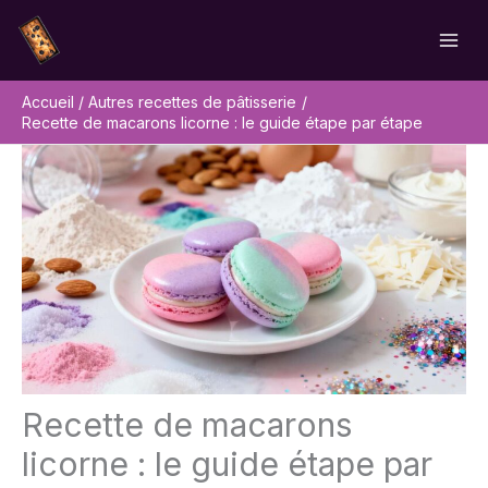
Aller
Rechercher
au
contenu
Accueil
Autres recettes de pâtisserie
Recette de macarons licorne : le guide étape par étape
Recette de macarons
licorne : le guide étape par