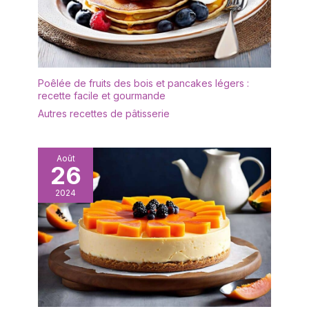
exposer bijoux, figurines
ou objets de collection
dans le salon, ou encore
comme range-épices
dans la cuisine. Cette
Poêlée de fruits des bois et pancakes légers :
étagère en bois s’adapte
recette facile et gourmande
aussi bien aux
Autres recettes de pâtisserie
appartements, bureaux,
salons professionnels,
stands de marché ou
mariages. 【Stabilité,
Août
26
durabilité et caractère
naturel】 Fabriquée en
2024
bois massif robuste avec
des renforts au niveau
des étagères et un
système d’emboîtement
précis pour une grande
stabilité et capacité de
charge. La surface
présente une texture