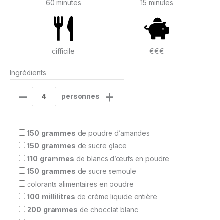
60 minutes
15 minutes
difficile
€€€
Ingrédients
–
+
personnes
150
grammes
de poudre d’amandes
150
grammes
de sucre glace
110
grammes
de blancs d’œufs en poudre
150
grammes
de sucre semoule
colorants alimentaires en poudre
100
millilitres
de crème liquide entière
200
grammes
de chocolat blanc