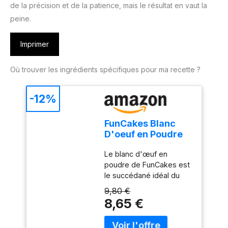
de la précision et de la patience, mais le résultat en vaut la
peine.
Imprimer
Où trouver les ingrédients spécifiques pour ma recette ?
-12%
FunCakes Blanc
D'oeuf en Poudre
Spécial Pâtisserie
Le blanc d'œuf en
125 g: Remplace
poudre de FunCakes est
les blancs d'œufs
le succédané idéal du
crus dans toutes
blanc d'œuf frais ! Il
vos recettes – Idéal
9,80 €
convient à merveille à la
pour la préparation
8,65 €
préparation du glaçage
de glaçage royal -
royal. Il suffit de mélanger
125 Grammes