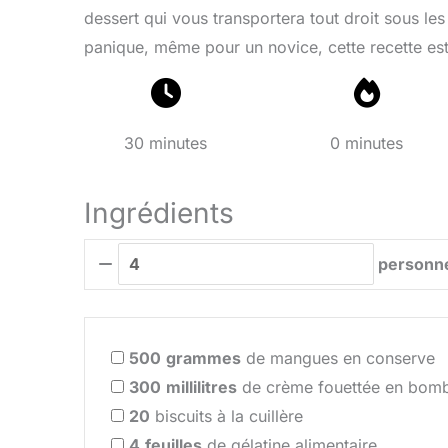
dessert qui vous transportera tout droit sous les
panique, même pour un novice, cette recette est 
30 minutes
0 minutes
Ingrédients
personn
500
grammes
de mangues en conserve
300
millilitres
de crème fouettée en bom
20
biscuits à la cuillère
4
feuilles
de gélatine alimentaire