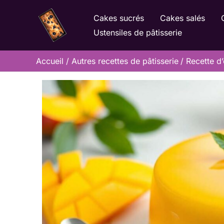
Aller
Cakes sucrés
Cakes salés
au
Ustensiles de pâtisserie
contenu
Accueil
Autres recettes de pâtisserie
Recette d