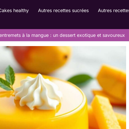
Cakes healthy
Autres recettes sucrées
Autres recette
’entremets à la mangue : un dessert exotique et savoureux