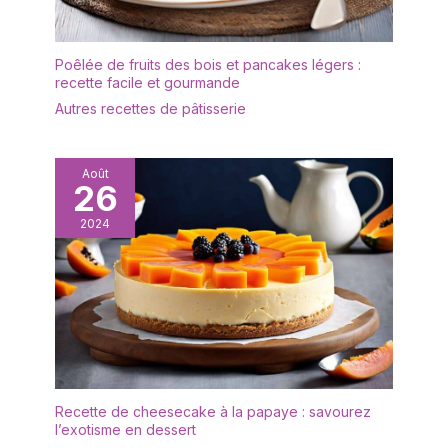
pour créer une ambiance
élégante et naturelle
dans votre univers
Poêlée de fruits des bois et pancakes légers :
vaisselle et arts de la
recette facile et gourmande
table. Épaisses, lourdes
Autres recettes de pâtisserie
et robustes : Leur
épaisseur et leur poids
offrent une vraie
Août
sensation de qualité. Ce
26
set assiette robuste a
été conçu pour durer,
2024
compléter vos vaisselle
et plats de service, et
résister à l’épreuve du
temps. À offrir ou à
s’offrir : Un service de
table durable et stylé,
parfait pour une
crémaillère, un mariage
ou tout simplement se
Recette de cheesecake à la papaye : savourez
l’exotisme en dessert
faire plaisir avec de la