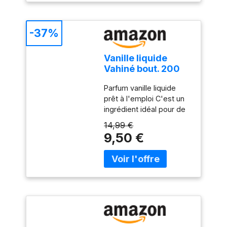
-37%
Vanille liquide
Vahiné bout. 200
ml
Parfum vanille liquide
prêt à l'emploi C'est un
ingrédient idéal pour de
nombreux desserts Avec
14,99 €
une saveur intense
9,50 €
spécifique Livré dans un
emballage pratique avec
doseur Conserver dans
un endroit frais et sec