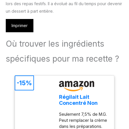
lors des repas festifs. Il a évolué au fil du temps pour devenir
un dessert à part entière.
Imprimer
Où trouver les ingrédients
spécifiques pour ma recette ?
-15%
Régilait Lait
Concentré Non
Sucré Boîte Entier
Seulement 7,5% de M.G.
410 g
Peut remplacer la crème
dans les préparations.