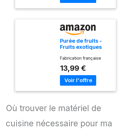
Offrez-vous le liquide
Canderel Vanille pour une
saveur riche et
naturallement sucrée
dans toutes vos
recettes, sans sucre
ajouté. Des arômes
Purée de fruits -
naturels pour un goût
Fruits exotiques
riche et gourmand.
1kg - FRUITS
Fabrication française
ROUGES & Co.
13,99 €
Où trouver le matériel de
cuisine nécessaire pour ma