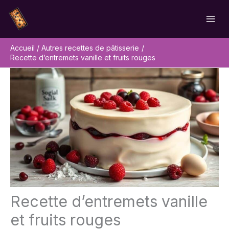
Aller
Rechercher
au
contenu
Accueil
Autres recettes de pâtisserie
Recette d’entremets vanille et fruits rouges
Recette d’entremets vanille
et fruits rouges