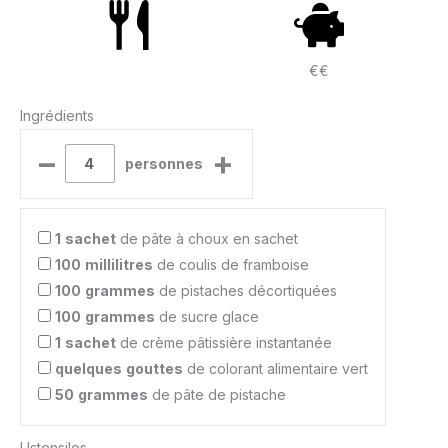
€€
Ingrédients
–
+
personnes
1
sachet
de pâte à choux en sachet
100
millilitres
de coulis de framboise
100
grammes
de pistaches décortiquées
100
grammes
de sucre glace
1
sachet
de crème pâtissière instantanée
quelques
gouttes
de colorant alimentaire vert
50
grammes
de pâte de pistache
Ustensiles