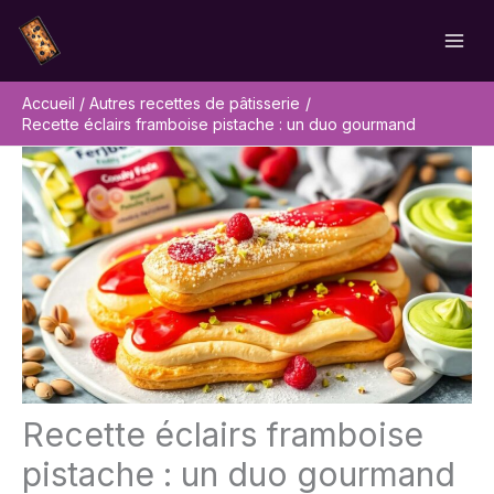
Aller
Rechercher
au
contenu
Accueil
Autres recettes de pâtisserie
Recette éclairs framboise pistache : un duo gourmand
Recette éclairs framboise
pistache : un duo gourmand