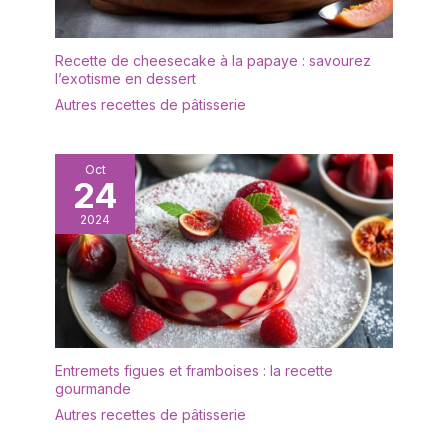
éLéGant : Les assiettes à
dîner en ardoise ont des
bords coupés naturels
Recette de cheesecake à la papaye : savourez
qui sont nets et uniques,
l’exotisme en dessert
les plateaux à fromage
Autres recettes de pâtisserie
en ardoise attirent
l'attention sur n'importe
quelle table et
constituent une idée de
Oct
24
cadeau chic.
2024
Entremets figues et framboises : la recette
gourmande
Autres recettes de pâtisserie