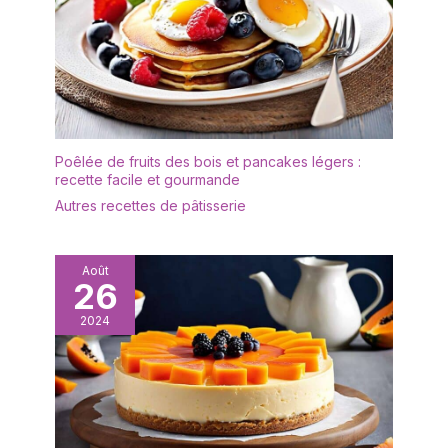
empilées et stockées
transport. Nous vous
pour économiser de
offrirons un
l'espace dans la cuisine.
remplacement gratuit si
Utilisations Multiples :
les plateaux arrivent
L'assiette en ardoise
cassés
naturelle peut être
utilisée comme assiette
à dîner pour disposer et
Poêlée de fruits des bois et pancakes légers :
servir des aliments et
recette facile et gourmande
des petits amuse-
Autres recettes de pâtisserie
gueules tels que du
fromage, des sushis, des
desserts, etc. Elle peut
Août
également être utilisée
26
pour l'étiquetage et
2024
comme rappel
accrocheur pour les
mariages, ce qui
convient aussi bien à
l'usage quotidien qu'aux
célébrations. Design