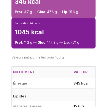
345 kcal
Prot.
3.7 g —
Gluc.
47.6 g —
Lip.
15.6 g
Par portion (4 parts)
1045 kcal
Prot.
11.2 g —
Gluc.
144.3 g —
Lip.
47.1 g
Valeurs nutritionnelles pour 100 g
NUTRIMENT
VALEUR
Énergie
345 kcal
Lipides
Matières grasses
15.6 g