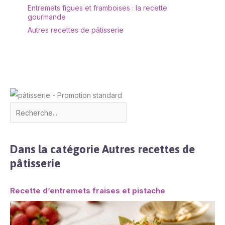
lave-vaisselle. Après le
Entremets figues et framboises : la recette
nettoyage, il doit être
gourmande
séché afin de le garder
Autres recettes de pâtisserie
au sec. ✔[Remarque
importante] : si vous
rencontrez des
difficultés, n'hésitez pas
à nous contacter. Nous
vous répondrons dans
les 24 heures.
Dans la catégorie Autres recettes de
pâtisserie
Recette d’entremets fraises et pistache