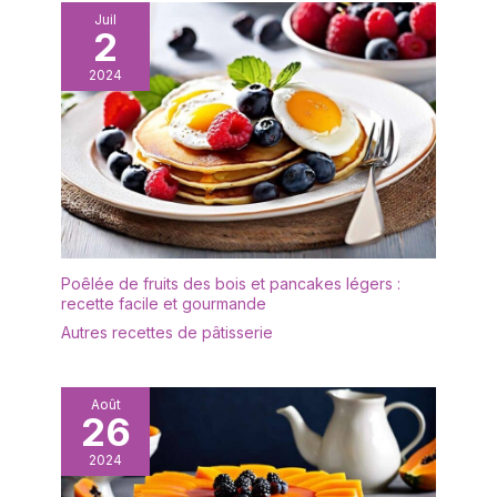
économiser
couvercle transparent qui
Juil
intelligemment l'énergie
2
vous permet de bien voir
de la batterie SONDES
les aliments à l'intérieur
ULTRA-FINE ET EXTRA-
2024
et qui empêche
LONGUE : La sonde du
efficacement la poussière
thermomètre est
ou les insectes de
fabriquée en acier
tomber sur les aliments. Il
inoxydable 304 de haute
est idéal pour le thé de
qualité avec un diamètre
l'après-midi, les fêtes
de 8 mm, ce qui fournit la
d'anniversaire et les
sensibilité nécessaire
repas de famille.
pour des résultats précis
✔[Présentoir à gâteaux
et minimise l'espace
Poêlée de fruits des bois et pancakes légers :
de haute qualité] : le
recette facile et gourmande
nécessaire pour percer
présentoir à gâteaux
les aliments. La longueur
Autres recettes de pâtisserie
multifonctionnel est
de 11,5 cm vous permet
fabriqué en bois, sans
de pénétrer plus
BPA, sain et écologique,
profondément au centre
Août
vous pouvez donc
26
des grands rôtis et des
l'utiliser sans hésitation.
pains sans brûler votre
2024
Le présentoir à gâteaux
peau (NOTE : À
est transparent et
l'exception de la sonde