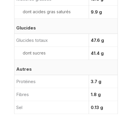
dont acides gras saturés
9.9 g
Glucides
Glucides totaux
47.6 g
dont sucres
41.4 g
Autres
Protéines
3.7 g
Fibres
1.8 g
Sel
0.13 g