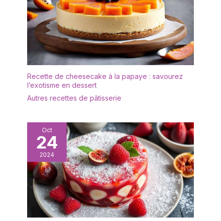
élégant, léger et facile à
en acier inoxydable, le
transporter, et sûr à
produit lui-même n'est
utiliser. Il est idéal comme
pas étanche) FACILE À
cadeau de bienvenue
NETTOYER ET PRATIQUE
pour vos amis et voisins,
: Le thermomètres à
comme cadeau de
viande pliable peut être
fiançailles ou comme
facilement plié pour être
Recette de cheesecake à la papaye : savourez
cadeau d'anniversaire.
rangé. Grâce à la finition
l’exotisme en dessert
✔[Facile à nettoyer] : le
magnétique ou au trou
Autres recettes de pâtisserie
présentoir à gâteaux est
de suspension au dos,
fabriqué dans un matériau
vous pouvez facilement
de haute qualité et
l'attacher à votre four ou
n'absorbe ni les odeurs ni
Oct
à votre réfrigérateur ou
24
les taches. Il peut être
le suspendre n'importe
rincé avec un peu de
où. Après utilisation, il
2024
liquide vaisselle et d'eau
suffit d'essuyer ou de
et est très facile à
rincer la sonde
entretenir. Afin de
prolonger sa durée de
vie, il est recommandé
de ne pas le nettoyer au