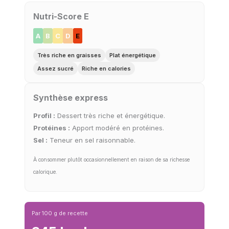
Nutri-Score E
A
B
C
D
E
Très riche en graisses
Plat énergétique
Assez sucré
Riche en calories
Synthèse express
Profil :
Dessert très riche et énergétique.
Protéines :
Apport modéré en protéines.
Sel :
Teneur en sel raisonnable.
À consommer plutôt occasionnellement en raison de sa richesse
calorique.
Par 100 g de recette