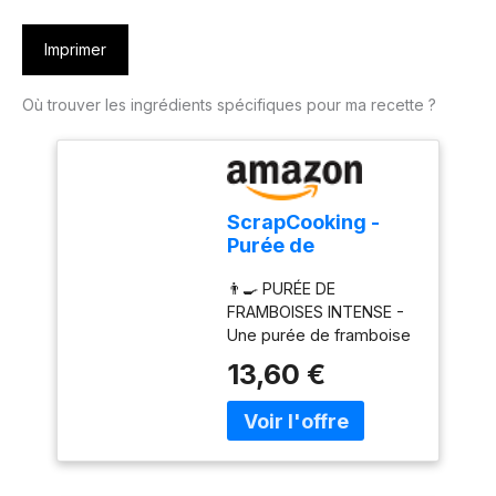
Imprimer
Où trouver les ingrédients spécifiques pour ma recette ?
ScrapCooking -
Purée de
Framboise 500 g -
👨‍🍳 PURÉE DE
Purée de Fruits
FRAMBOISES INTENSE -
pour Pâtisserie -
Une purée de framboise
Macarons,
de qualité
Mousses, Gelées,
13,60 €
professionnelle pour
Gâteaux,
donner un goût de fruits
Ganaches,
pur et intense à vos
Nappages, Coulis,
pâtisseries. Pratique, elle
Glaces, Smoothies,
s’intègre dans toutes
Cocktails -