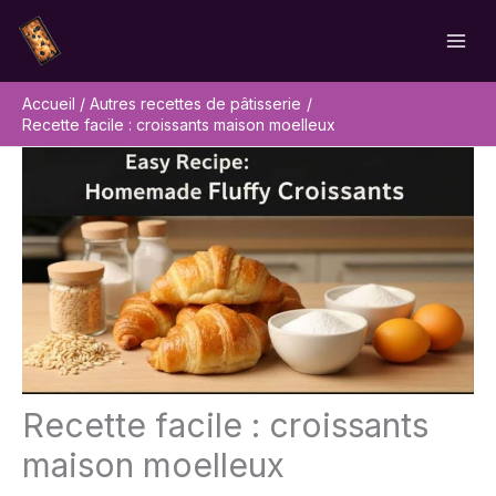
Aller
Rechercher
au
contenu
Accueil
Autres recettes de pâtisserie
Recette facile : croissants maison moelleux
Recette facile : croissants
maison moelleux