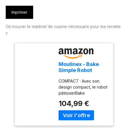
Imprimer
Où trouver le matériel de cuisine nécessaire pour ma recette
?
Moulinex - Bake
Simple Robot
Pâtissier compact
COMPACT : Avec son
fouet, batteur et
design compact, le robot
crochet
pâtissierBake
Simples'adapte
104,99 €
parfaitement à toutes les
cuisines - sataillen'est
pas plus grande qu'une
feuille de papier A4.