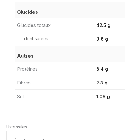
Glucides
Glucides totaux
42.5 g
dont sucres
0.6 g
Autres
Protéines
6.4 g
Fibres
2.3 g
Sel
1.06 g
Ustensiles