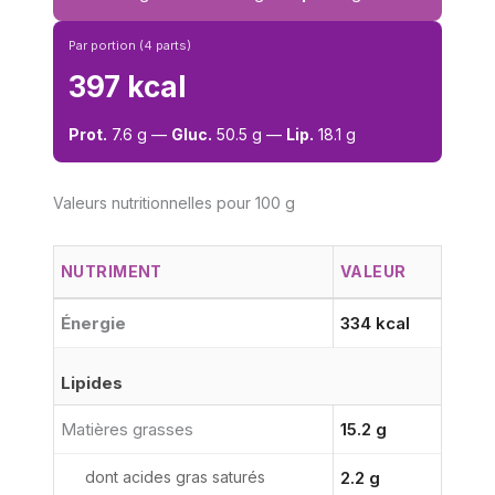
Par portion (4 parts)
397 kcal
Prot.
7.6 g —
Gluc.
50.5 g —
Lip.
18.1 g
Valeurs nutritionnelles pour 100 g
NUTRIMENT
VALEUR
Énergie
334 kcal
Lipides
Matières grasses
15.2 g
dont acides gras saturés
2.2 g