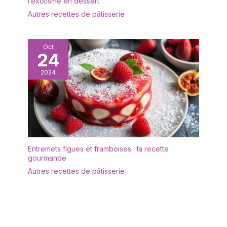
l’exotisme en dessert
votre cuisine pour la
manger ou cuisine,
en silicone antidérapants
décoration, comme
Autres recettes de pâtisserie
paniers de rangement
13×5.5mm/0.51×0.21in, le
assiette pour les fêtes,
pour étagère au-dessus
design exquis de
buffet, barbecue, tout
des toilettes, etc. Ils
l'ensemble peut répondre à
événement. Ce plat est
Oct
apportent ordre et
vos besoins multiples,
24
parfait pour les repas, le
propreté à votre maison.
parfait pour la maison ou le
pain, les fruits, les
travail.
2024
gâteaux, les olives, les
sushis, les desserts ou
comme pièce maîtresse
au milieu de la table
Entremets figues et framboises : la recette
gourmande
Autres recettes de pâtisserie