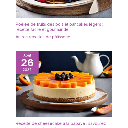
de bureau, des jouets,
puis de la sécher
et de tremper ? Chaque
des chaussettes, des
naturellement, pour qu'elle
plateau alimentaire a un
ustensiles de cuisine et
reste propre comme si elle
revêtement résistant aux
bien d’autres objets. Sa
était neuve. Large Utilisation
taches, ce qui le rend
Poêlée de fruits des bois et pancakes légers :
large ouverture permet
: Le plateau en bois peut
facile à nettoyer et garde
recette facile et gourmande
de voir et de prendre
être utilisé pour ranger et
la cuisine impeccable.
facilement ce que vous
Autres recettes de pâtisserie
organiser les bijoux, les
Économisez du temps et
rangez, sans perdre de
cosmétiques, les lunettes
mettez cet ensemble de
temps à chercher.
de soleil, les montres, les
plateaux au lave-
【Largement utilisé】Ces
clés et d'autres objets de la
Août
vaisselle ou essuyez-le
26
paniersrotin peuvent être
vie quotidienne sur la table.
simplement avec de
utilisés comme panier de
Il peut également être utilisé
l'eau savonneuse.
2024
rangement pour papier
comme plateau à thé ou
POLYVALENT : avec un
toilette sur le dessus du
assiette pour servir le thé,
grain attrayant, ce
réservoir des toilettes,
les fruits, le vin, le petit-
magnifique plateau
organiseur de bureau,
déjeuner, etc. Taille du
naturel donne une touche
rangement pour jouets
Produit : Vous recevrez 1pc
chaleureuse et riche à
dans la chambre des
plateau en bois en couleur
toute table ou
enfants, bac de
bois originale, taille
présentation de
rangement décoratif
30×20×2cm/11.8×7.9×0.78in,
nourriture pour toute
pour comptoir, panier de
profondeur 1cm/0.39in, livré
Recette de cheesecake à la papaye : savourez
occasion. Utilisez-le dans
rangement pour garde-
avec 25pcs d'autocollants