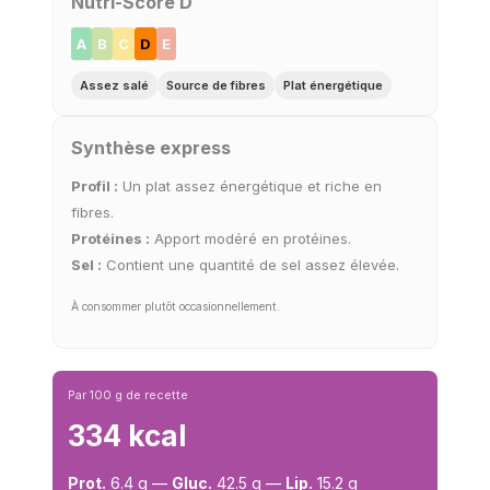
Nutri-Score D
A
B
C
D
E
Assez salé
Source de fibres
Plat énergétique
Synthèse express
Profil :
Un plat assez énergétique et riche en
fibres.
Protéines :
Apport modéré en protéines.
Sel :
Contient une quantité de sel assez élevée.
À consommer plutôt occasionnellement.
Par 100 g de recette
334 kcal
Prot.
6.4 g —
Gluc.
42.5 g —
Lip.
15.2 g