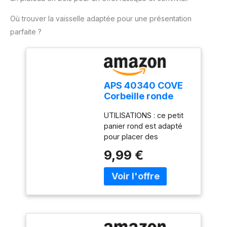
Où trouver la vaisselle adaptée pour une présentation
parfaite ?
APS 40340 COVE
Corbeille ronde
tressée beige en
UTILISATIONS : ce petit
polypropylène,
panier rond est adapté
récipient en osier
pour placer des
pour petits pains
pâtisseries fraîches sur
ou aliments,
9,99 €
des tables individuelles.
diamètre : 20 cm,
Le pain et les petits
hauteur : 7 cm,
pains restent attrayants
beige
et peuvent également
être facilement utilisés
(par exemple du buffet à
la table). MATÉRIAU : ce