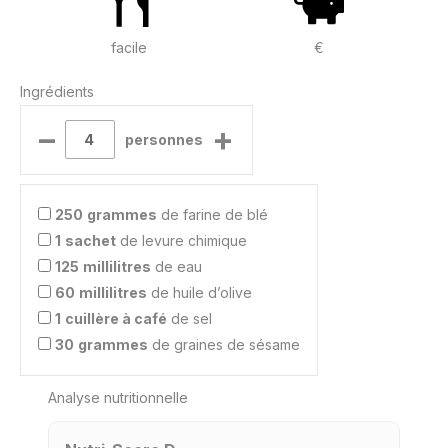
facile
€
Ingrédients
–
+
personnes
250
grammes
de farine de blé
1
sachet
de levure chimique
125
millilitres
de eau
60
millilitres
de huile d’olive
1
cuillère à café
de sel
30
grammes
de graines de sésame
Analyse nutritionnelle