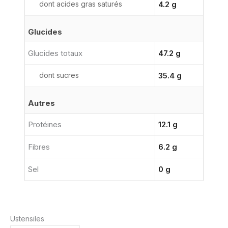
dont acides gras saturés
4.2 g
Glucides
Glucides totaux
47.2 g
dont sucres
35.4 g
Autres
Protéines
12.1 g
Fibres
6.2 g
Sel
0 g
Ustensiles