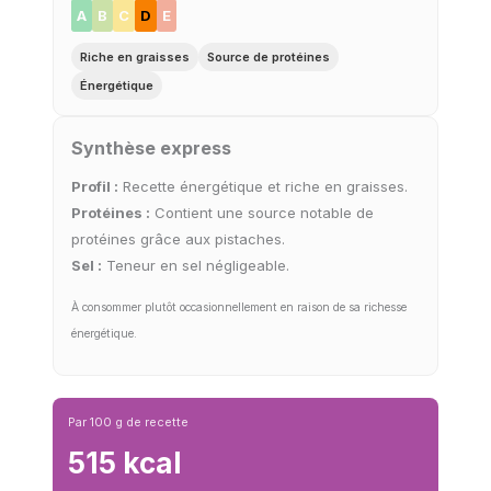
A
B
C
D
E
Riche en graisses
Source de protéines
Énergétique
Synthèse express
Profil :
Recette énergétique et riche en graisses.
Protéines :
Contient une source notable de
protéines grâce aux pistaches.
Sel :
Teneur en sel négligeable.
À consommer plutôt occasionnellement en raison de sa richesse
énergétique.
Par 100 g de recette
515 kcal