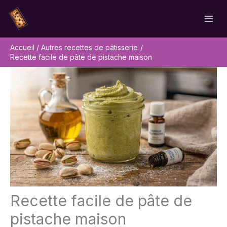
Aller
Rechercher
au
contenu
Accueil
Autres recettes de pâtisserie
Recette facile de pâte de pistache maison
Recette facile de pâte de
pistache maison