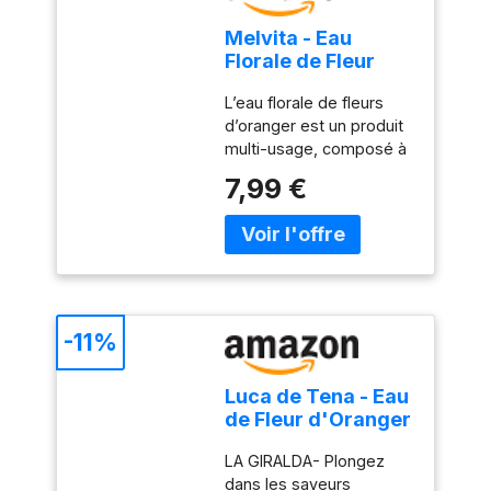
Melvita - Eau
Florale de Fleur
d'Oranger
L’eau florale de fleurs
Brumisateur-
d’oranger est un produit
200ml
multi-usage, composé à
100% d’ingrédients
7,99 €
d’origine naturelle, qui
peut s’appliquer à tout
moment de la journée
pour adoucir, apaiser et
régénérer la peau Cette
lotion tonique, à l’odeur
douce et délicatement
-11%
fruitée, est obtenue par
distillation à la vapeur
Luca de Tena - Eau
d'eau des fleurs fraiches
de Fleur d'Oranger
de Citrus aurantium
Alimentaire La
amara. Grâce à ce
LA GIRALDA- Plongez
Giralda - Arôme
processus, cette eau
dans les saveurs
Traditionnel de