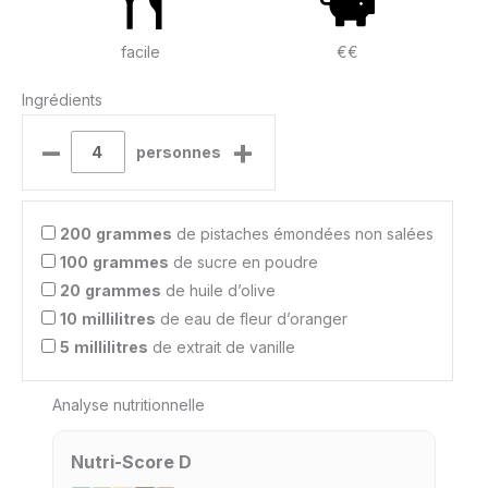
facile
€€
Ingrédients
–
+
personnes
200
grammes
de pistaches émondées non salées
100
grammes
de sucre en poudre
20
grammes
de huile d’olive
10
millilitres
de eau de fleur d’oranger
5
millilitres
de extrait de vanille
Analyse nutritionnelle
Nutri-Score D