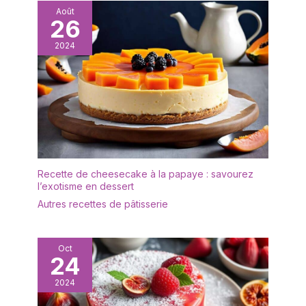
événements.
finement épicés. Deux
Août
26
tailles pratiques :
l'assiette de
2024
présentation est
disponible en deux tailles
différentes – 17,5 cm et
30 cm – Idéal pour les
petites bouchées et les
desserts ainsi que pour
les grands plats
principaux ou les buffets.
Recette de cheesecake à la papaye : savourez
l’exotisme en dessert
Autres recettes de pâtisserie
Oct
24
2024