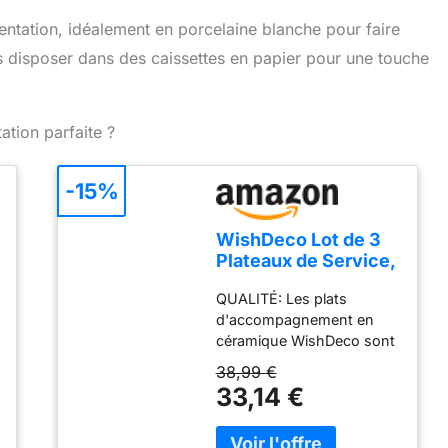
entation, idéalement en porcelaine blanche pour faire
s disposer dans des caissettes en papier pour une touche
ation parfaite ?
-15%
WishDeco Lot de 3
Plateaux de Service,
Assiettes
QUALITÉ: Les plats
Rectangulaires
d'accompagnement en
Blanches 35x15 cm,
céramique WishDeco sont
Grandes Assiettes à
fabriqués en porcelaine
Dîner en Porcelaine,
38,99 €
professionnelle durable,
Plateaux de fête
33,14 €
les plats sont résistants et
pour Dessert, Buffet,
durables ainsi qu'élégants.
Entrée, Steak
Matériel de classe de