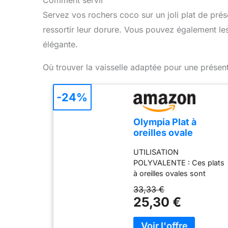
Comment servir
Servez vos rochers coco sur un joli plat de prés
ressortir leur dorure. Vous pouvez également le
élégante.
Où trouver la vaisselle adaptée pour une présent
-24%
Olympia Plat à
oreilles ovale
Whiteware 270
UTILISATION
ml/9,5 oz (lot de 6),
POLYVALENTE : Ces plats
Porcelaine blanche,
à oreilles ovales sont
Taille :
parfaits pour servir, cuire
244(L)x202(P) mm,
33,33 €
et réchauffer des aliments
Plat de service
25,30 €
au four, au micro-ondes et
ovale, Plats
au congélateur DURABLE
d'accompagnement
ET RÉSISTANT : Les bords