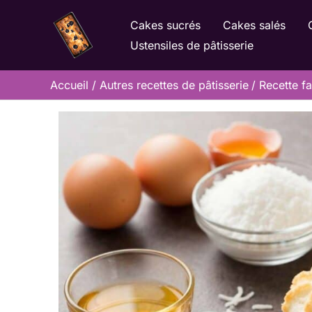
Aller
Cakes sucrés
Cakes salés
au
Ustensiles de pâtisserie
contenu
Accueil
Autres recettes de pâtisserie
Recette f