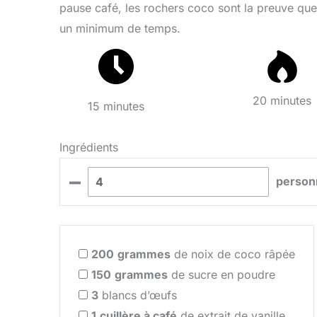
pause café, les rochers coco sont la preuve que 
un minimum de temps.
20 minutes
15 minutes
Ingrédients
–
person
200
grammes
de noix de coco râpée
150
grammes
de sucre en poudre
3
blancs d’œufs
1
cuillère à café
de extrait de vanille