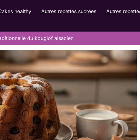
Cakes healthy
Autres recettes sucrées
Autres recette
aditionnelle du kouglof alsacien