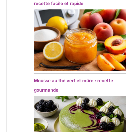
recette facile et rapide
Mousse au thé vert et mûre : recette
gourmande