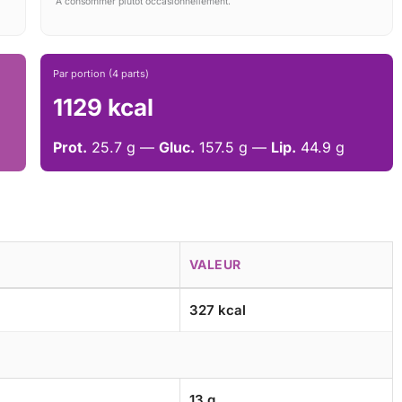
À consommer plutôt occasionnellement.
Par portion (4 parts)
1129 kcal
Prot.
25.7 g —
Gluc.
157.5 g —
Lip.
44.9 g
VALEUR
327 kcal
13 g