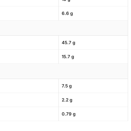
6.6 g
45.7 g
15.7 g
7.5 g
2.2 g
0.79 g