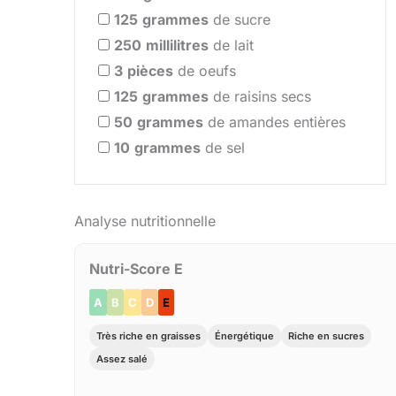
125
grammes
de sucre
250
millilitres
de lait
3
pièces
de oeufs
125
grammes
de raisins secs
50
grammes
de amandes entières
10
grammes
de sel
Analyse nutritionnelle
Nutri-Score E
A
B
C
D
E
Très riche en graisses
Énergétique
Riche en sucres
Assez salé