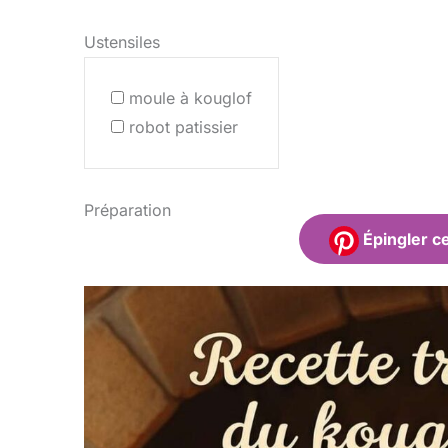
Ustensiles
moule à kouglof
robot patissier
Préparation
Épingler ce