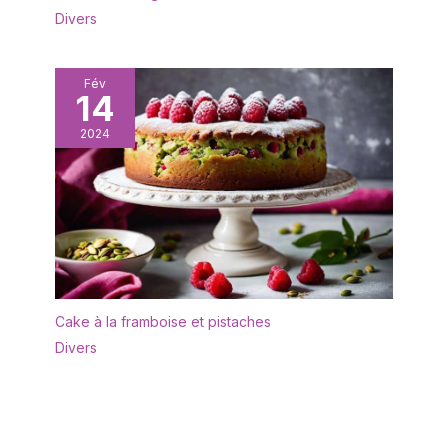
Divers
vous pouvez facilement
l'attacher à votre four ou
à votre réfrigérateur ou
le suspendre n'importe
Fév
14
où. Après utilisation, il
suffit d'essuyer ou de
2024
rincer la sonde
Cake à la framboise et pistaches
Divers