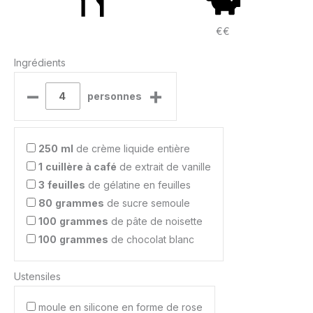
€€
Ingrédients
–
+
personnes
250
ml
de crème liquide entière
1
cuillère à café
de extrait de vanille
3
feuilles
de gélatine en feuilles
80
grammes
de sucre semoule
100
grammes
de pâte de noisette
100
grammes
de chocolat blanc
Ustensiles
moule en silicone en forme de rose