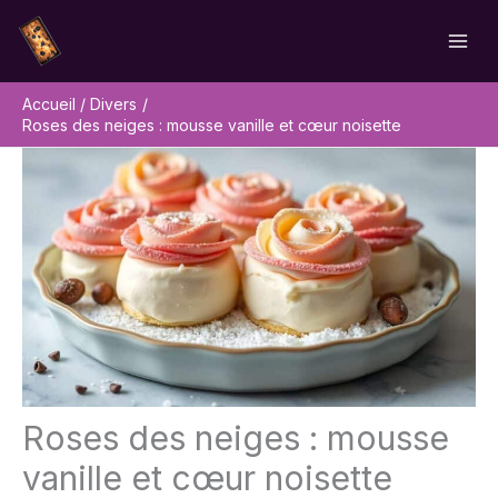
Aller
Rechercher
au
contenu
Accueil
Divers
Roses des neiges : mousse vanille et cœur noisette
Roses des neiges : mousse
vanille et cœur noisette