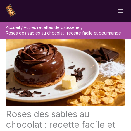
Aller
Rechercher
au
contenu
Accueil
Autres recettes de pâtisserie
Roses des sables au chocolat : recette facile et gourmande
Roses des sables au
chocolat : recette facile et