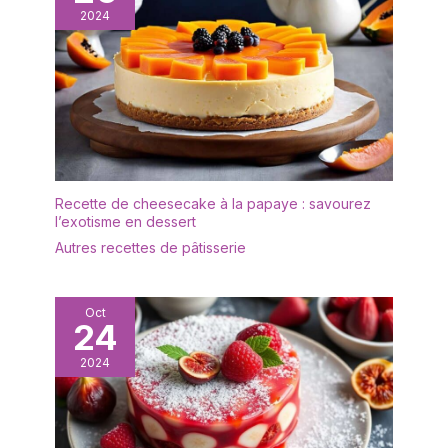
cloche s'adapte à toutes
2024
vos envies de décoration
: créez un mini terrarium
pour plantes grasses, un
centre de table féerique
pour un mariage, ou
exposez vos bijoux
préférés sur une
commode. Elle convient
parfaitement au salon, à
Recette de cheesecake à la papaye : savourez
la chambre ou aux
l’exotisme en dessert
vitrines de boutiques.
Autres recettes de pâtisserie
[Qualité Premium &
Emballage Sécurisé]
Nous savons que la
Oct
24
transparence et la
sécurité sont
2024
essentielles. Le dôme
est fabriqué en verre de
haute qualité, et
l'ensemble est