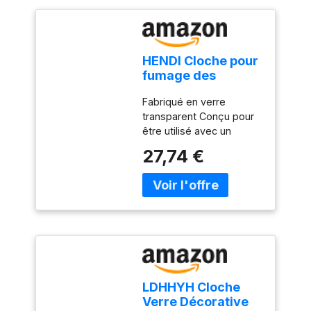
HENDI Cloche pour
fumage des
aliments et
Fabriqué en verre
présentation des
transparent Conçu pour
plats, compatible
être utilisé avec un
avec pistolets et
pistolet ou un infuseur de
infuseurs à fumée,
27,74 €
fumage Avec joint sur le
avec joint
bord inférieur pour
d'étanchéité,
retenir la fumée pendant
⌀275x(H)140mm,
le fumage Compatible
verre transparent
lave-vaisselle
LDHHYH Cloche
Verre Décorative