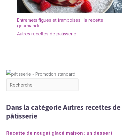
soigneusement protégé
par un emballage en
mousse robuste pour
Entremets figues et framboises : la recette
garantir une réception
gourmande
sans aucune fissure.
Autres recettes de pâtisserie
(Note : Socle et dôme
inclus, objets décoratifs
non inclus).
Dans la catégorie Autres recettes de
pâtisserie
Recette de nougat glacé maison : un dessert