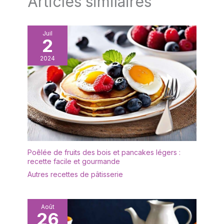
Articles similaires
séchées ou des figurines
de collection. Sa forme
de dôme classique
Juil
2
permet une visibilité
parfaite sous tous les
2024
angles. [Protection &
Mise en Valeur] Utilisez
cette cloche en verre
avec socle comme un
écrin protecteur contre la
poussière et l'humidité.
C'est l'accessoire
indispensable pour les
collectionneurs
Poêlée de fruits des bois et pancakes légers :
souhaitant préserver
recette facile et gourmande
l'éclat de leurs souvenirs
Autres recettes de pâtisserie
tout en les transformant
en véritable pièce
d'exposition artistique.
Août
[Polyvalence Créative
26
Sans Limite] Cette glass