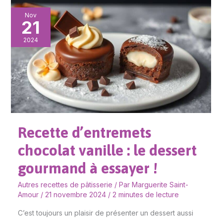
Recette
Nov
21
d’entremets
chocolat
2024
vanille
:
le
dessert
gourmand
à
Recette d’entremets
essayer
!
chocolat vanille : le dessert
gourmand à essayer !
Autres recettes de pâtisserie
/ Par
Marguerite Saint-
Amour
/
21 novembre 2024
/
2 minutes de lecture
C’est toujours un plaisir de présenter un dessert aussi