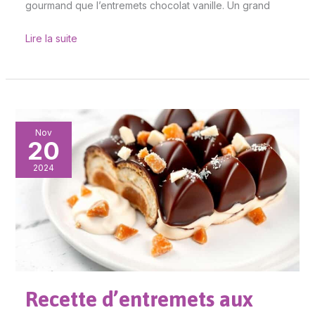
gourmand que l’entremets chocolat vanille. Un grand
Lire la suite
Recette
Nov
20
d’entremets
aux
2024
noisettes
irrésistible
Recette d’entremets aux