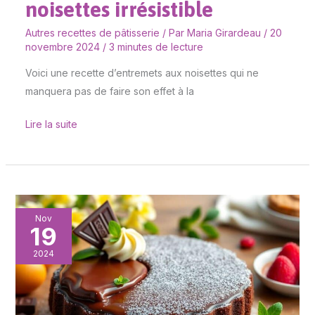
noisettes irrésistible
Autres recettes de pâtisserie
/ Par
Maria Girardeau
/
20
novembre 2024
/
3 minutes de lecture
Voici une recette d’entremets aux noisettes qui ne
manquera pas de faire son effet à la
Lire la suite
Recette
Nov
19
Entremets
au
2024
Chocolat
Valrhona