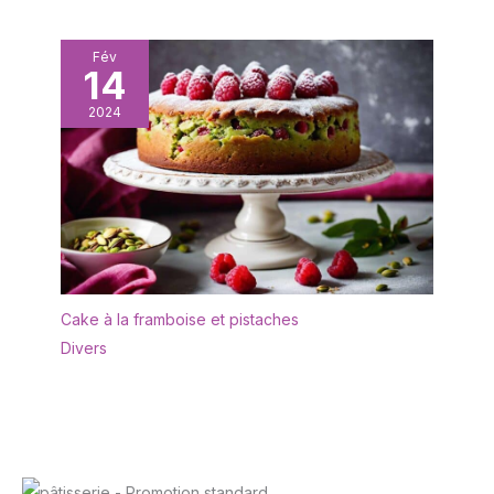
Fév
14
2024
Cake à la framboise et pistaches
Divers