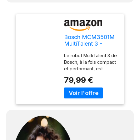
Bosch MCM3501M
MultiTalent 3 -
Robot de cuisine,
Le robot MultiTalent 3 de
Puissant moteur,
Bosch, à la fois compact
Blender
et performant, est
l'appareil
79,99 €
électroménager qui vous
permettra de réussir
toutes vos préparations
et recettes, même les
plus exigeantes
Hautement polyvalent : le
robot est doté de plus
de 50 fonctions dont
fouetter, mélanger,