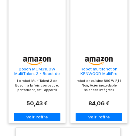
800 W Le robot est
équipé d'une fonction
moulin à café pour
moudre grains de café et
épices / Couteau
multifonction MultiLevel6
doté de 3 doubles lames
La grande capacité du
bol de 2,3 L permet de
préparer jusqu'à 0,8 kg
de pâte à gâteau / Mini-
Bosch MCM3100W
Robot multifonction
MultiTalent 3 - Robot de
KENWOOD MultiPro
hachoir avec 4 lames
cuisine, puissant moteur
Compact FDM301SS -
Le robot MultiTalent 3 de
robot de cuisine 800 W 2,1 L
inox pour hacher des
Inox
Bosch, à la fois compact et
Noir, Acier inoxydable
petites quantités de
performant, est l'appareil
Balances intégrées
viande Livraison : 1 x
électroménager qui vous
permettra de réussir toutes
Bosch MultiTalent 3 robot
50,43 €
84,06 €
vos préparations et recettes,
de cuisine / Robot
même les plus exigeantes Son
format extrêmement compact
multifonctions pour
le rend adapté même aux
réaliser plus de 50
cuisines les plus petites /
tâches différentes / Avec
Installation facile des
accessoires grâce au
accessoires de série /
marquage malin Hautement