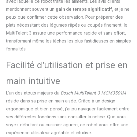
avec laquelle ce robot traite les aliments. Les avis clients
Bosch MultiTalent 3 robot
mentionnent souvent un
gain de temps significatif
, et je ne
de cuisine / Robot
multifonctions pour
peux que confirmer cette observation. Pour préparer des
réaliser plus de 50
plats nécessitant des légumes râpés ou coupés finement, le
tâches différentes / Avec
MultiTalent 3 assure une performance rapide et sans effort,
accessoires de série /
transformant même les tâches les plus fastidieuses en simples
Couleur : Noir/Inox
brossé
formalités.
Facilité d’utilisation et prise en
main intuitive
L’un des atouts majeurs du
Bosch MultiTalent 3 MCM3501M
réside dans sa prise en main aisée. Grâce à un design
ergonomique et bien pensé, j’ai pu naviguer facilement entre
ses différentes fonctions sans consulter la notice. Que vous
soyez débutant ou cuisinier aguerri, ce robot vous offre une
expérience utilisateur agréable et intuitive.