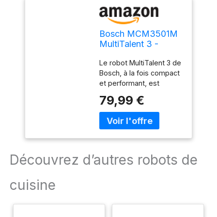
Bosch MCM3501M
MultiTalent 3 -
Robot de cuisine,
Le robot MultiTalent 3 de
Puissant moteur,
Bosch, à la fois compact
Blender
et performant, est
l'appareil
79,99 €
électroménager qui vous
permettra de réussir
toutes vos préparations
et recettes, même les
plus exigeantes
Hautement polyvalent : le
Découvrez d’autres robots de
robot est doté de plus
de 50 fonctions dont
cuisine
fouetter, mélanger,
battre, mixer, hacher,
mélanger, pétrir... /
Grande puissance de