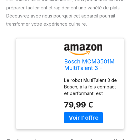
préparer facilement et rapidement une variété de plats.
Découvrez avec nous pourquoi cet appareil pourrait
transformer votre expérience culinaire.
Bosch MCM3501M
MultiTalent 3 -
Robot de cuisine,
Le robot MultiTalent 3 de
Puissant moteur,
Bosch, à la fois compact
Blender
et performant, est
l'appareil
79,99 €
électroménager qui vous
permettra de réussir
toutes vos préparations
et recettes, même les
plus exigeantes
Hautement polyvalent : le