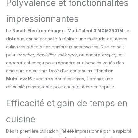
Polyvalence et fonctionnalités
robot est doté de plus
de 50 fonctions dont
impressionnantes
fouetter, mélanger,
battre, mixer, hacher,
Le
Bosch Electroménager – MultiTalent 3 MCM3501M
se
mélanger, pétrir... /
Grande puissance de
distingue par sa capacité à réaliser une multitude de tâches
800 W Le robot est
culinaires grâce à ses nombreux accessoires. Que ce soit
équipé d'une fonction
pour
trancher
,
émulsifier
,
mélanger
, ou encore
broyer
, cet
moulin à café pour
appareil est conçu pour répondre aux besoins variés des
moudre grains de café et
épices / Couteau
amateurs de cuisine. Doté d’un couteau multifonction
multifonction MultiLevel6
MultiLevel6
avec trois doubles lames, il promet une
doté de 3 doubles lames
efficacité remarquable pour chaque tâche entreprise.
La grande capacité du
bol de 2,3 L permet de
Efficacité et gain de temps en
préparer jusqu'à 0,8 kg
de pâte à gâteau / Mini-
hachoir avec 4 lames
cuisine
inox pour hacher des
petites quantités de
Dès la première utilisation, j’ai été impressionné par la rapidité
viande Livraison : 1 x