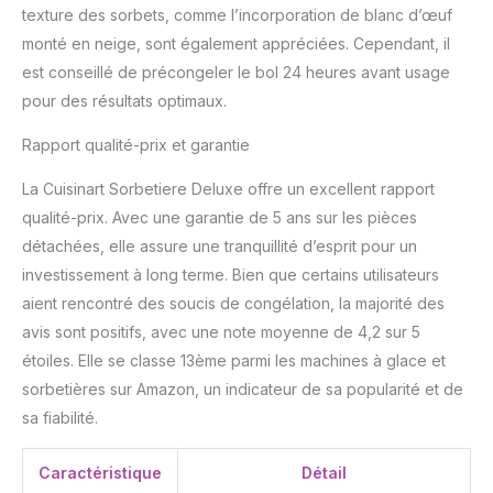
grâce à l'utilisation
texture des sorbets, comme l’incorporation de blanc d’œuf
d'ingrédients frais, et
monté en neige, sont également appréciées. Cependant, il
contrôlez totalement le
est conseillé de précongeler le bol 24 heures avant usage
goût et les ingrédients
pour des résultats optimaux.
pour des desserts sur
mesure. AMUSEMENT EN
Rapport qualité-prix et garantie
FAMILLE GARANTI : La
machine à crème glacée
La Cuisinart Sorbetiere Deluxe offre un excellent rapport
la plus vendue de
qualité-prix. Avec une garantie de 5 ans sur les pièces
Cuisinart, d'une capacité
de 2 litres, est une
détachées, elle assure une tranquillité d’esprit pour un
véritable affaire de
investissement à long terme. Bien que certains utilisateurs
famille. Rassemblez vos
aient rencontré des soucis de congélation, la majorité des
amis pour une
avis sont positifs, avec une note moyenne de 4,2 sur 5
expérience spectaculaire
qui fera sourire tout le
étoiles. Elle se classe 13ème parmi les machines à glace et
monde
sorbetières sur Amazon, un indicateur de sa popularité et de
sa fiabilité.
Caractéristique
Détail