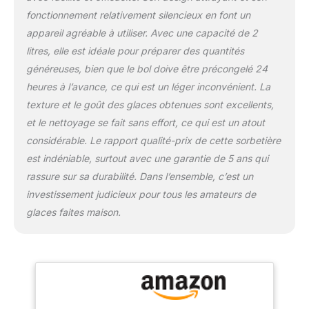
mixez pour un tourbillon
de plaisir ! Qu'il s'agisse
fonctionnement relativement silencieux en font un
de noix croquantes, de
appareil agréable à utiliser. Avec une capacité de 2
pépites de chocolat ou
litres, elle est idéale pour préparer des quantités
de morceaux de fruits
généreuses, bien que le bol doive être précongelé 24
juteux, chaque bouchée
heures à l’avance, ce qui est un léger inconvénient. La
sera une surprise.
PLAISIR INSTANTANÉ :
texture et le goût des glaces obtenues sont excellents,
grâce à sa facilité
et le nettoyage se fait sans effort, ce qui est un atout
d'utilisation, vos délices
considérable. Le rapport qualité-prix de cette sorbetière
glacés sont prêts en 25
est indéniable, surtout avec une garantie de 5 ans qui
minutes seulement - il
suffit d'allumer l'appareil
rassure sur sa durabilité. Dans l’ensemble, c’est un
et d'ajouter des
investissement judicieux pour tous les amateurs de
ingrédients pour
glaces faites maison.
savourer vos desserts
glacés. GOÛT
INCROYABLE : Profitez
d'un goût et d'une
fraîcheur incomparables
grâce à l'utilisation
d'ingrédients frais, et