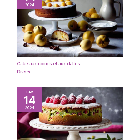
et d'ajouter des
2024
ingrédients pour
savourer vos desserts
glacés. GOÛT
INCROYABLE : Profitez
d'un goût et d'une
fraîcheur incomparables
grâce à l'utilisation
d'ingrédients frais, et
contrôlez totalement le
Cake aux coings et aux dattes
goût et les ingrédients
Divers
pour des desserts sur
mesure. AMUSEMENT EN
FAMILLE GARANTI : La
Fév
machine à crème glacée
14
la plus vendue de
2024
Cuisinart, d'une capacité
de 2 litres, est une
véritable affaire de
famille. Rassemblez vos
amis pour une