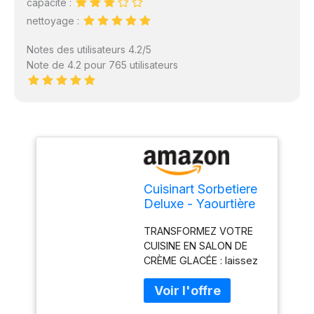
capacité :
nettoyage :
Notes des utilisateurs 4.2/5
Note de 4.2 pour 765 utilisateurs
Cuisinart Sorbetiere
Deluxe - Yaourtière
et sorbetière -
TRANSFORMEZ VOTRE
Desserts maison -
CUISINE EN SALON DE
Facile à utiliser à la
CRÈME GLACÉE : laissez
maison - Prêt en 25
libre cours à votre
minutes - Garantie
imagination avec cette
de 5 ans - Capacité
sorbetière. Sorbets ou
de 2L - Argent