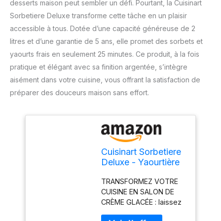
desserts maison peut sembler un défi. Pourtant, la Cuisinart
Sorbetiere Deluxe transforme cette tâche en un plaisir
accessible à tous. Dotée d’une capacité généreuse de 2
litres et d’une garantie de 5 ans, elle promet des sorbets et
yaourts frais en seulement 25 minutes. Ce produit, à la fois
pratique et élégant avec sa finition argentée, s’intègre
aisément dans votre cuisine, vous offrant la satisfaction de
préparer des douceurs maison sans effort.
Cuisinart Sorbetiere
Deluxe - Yaourtière
et sorbetière -
TRANSFORMEZ VOTRE
Desserts maison -
CUISINE EN SALON DE
Facile à utiliser à la
CRÈME GLACÉE : laissez
maison - Prêt en 25
libre cours à votre
minutes - Garantie