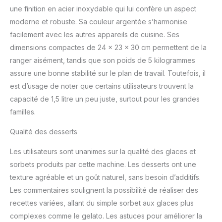
et à mesure que vous
une finition en acier inoxydable qui lui confère un aspect
mixez pour un tourbillon
moderne et robuste. Sa couleur argentée s’harmonise
de plaisir ! Qu'il s'agisse
facilement avec les autres appareils de cuisine. Ses
de noix croquantes, de
dimensions compactes de 24 x 23 x 30 cm permettent de la
pépites de chocolat ou
ranger aisément, tandis que son poids de 5 kilogrammes
de morceaux de fruits
juteux, chaque bouchée
assure une bonne stabilité sur le plan de travail. Toutefois, il
sera une surprise.
est d’usage de noter que certains utilisateurs trouvent la
PLAISIR INSTANTANÉ :
capacité de 1,5 litre un peu juste, surtout pour les grandes
grâce à sa facilité
familles.
d'utilisation, vos délices
glacés sont prêts en 25
Qualité des desserts
minutes seulement - il
suffit d'allumer l'appareil
Les utilisateurs sont unanimes sur la qualité des glaces et
et d'ajouter des
sorbets produits par cette machine. Les desserts ont une
ingrédients pour
savourer vos desserts
texture agréable et un goût naturel, sans besoin d’additifs.
glacés. GOÛT
Les commentaires soulignent la possibilité de réaliser des
INCROYABLE : Profitez
recettes variées, allant du simple sorbet aux glaces plus
d'un goût et d'une
complexes comme le gelato. Les astuces pour améliorer la
fraîcheur incomparables