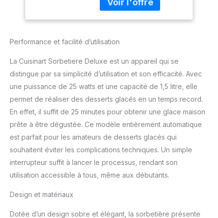
imagination avec cette
de 5 ans - Capacité
sorbetière. Sorbets ou
de 2L - Argent
crèmes glacées aux
ICE30BCU
parfums classiques ou
Performance et facilité d’utilisation
aux recettes originales,
les recettes sont infinies
La Cuisinart Sorbetiere Deluxe est un appareil qui se
! FACILE À CONGELER :
Précongelez le bol
distingue par sa simplicité d’utilisation et son efficacité. Avec
pendant la nuit pour une
une puissance de 25 watts et une capacité de 1,5 litre, elle
aventure glacée toujours
permet de réaliser des desserts glacés en un temps record.
prête à être
En effet, il suffit de 25 minutes pour obtenir une glace maison
consommée. Gardez
toujours le bol au
prête à être dégustée. Ce modèle entièrement automatique
congélateur pour avoir la
est parfait pour les amateurs de desserts glacés qui
possibilité de déguster
souhaitent éviter les complications techniques. Un simple
un dessert glacé fait
interrupteur suffit à lancer le processus, rendant son
maison dès que
utilisation accessible à tous, même aux débutants.
souhaitez. MIXER,
MÉLANGER ET
Design et matériaux
DÉGUSTER : ajoutez des
ingrédients
Dotée d’un design sobre et élégant, la sorbetière présente
supplémentaires au fur