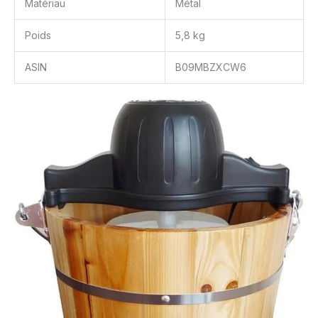
Matériau
Métal
Poids
5,8 kg
ASIN
B09MBZXCW6