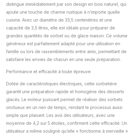
distingue immédiatement par son design en bois naturel, qui
le lendemain. Sans
ajoute une touche de charme rustique à n’importe quelle
succès, le colis est
déposé en relais à retirer
cuisine. Avec un diamètre de 33,5 centimètres et une
sous 10 jours ouvrés
capacité de 3,5 litres, elle est idéale pour préparer de
avec pièce d’identité et
grandes quantités de sorbet ou de glace maison. Ce volume
avis de passage
généreux est parfaitement adapté pour une utilisation en
Aluminium : ce matériau
offre robustesse et
famille ou lors de rassemblements entre amis, permettant de
légèreté pour une
satisfaire les envies de chacun en une seule préparation.
excellente longévité et
un minimum d'entretien. Il
Performance et efficacité à toute épreuve
a également la faculté
d'être très résistant face
Dotée de caractéristiques électriques, cette sorbetière
aux Ce produit est pensé
garantit une préparation rapide et homogène des desserts
pour apporter
glacés. Le moteur puissant permet de réaliser des sorbets
satisfaction grâce à son
onctueux en un rien de temps, rendant le processus aussi
excellent rapport qualité-
prix, à un service fiable
simple que plaisant. Les avis des utilisateurs, avec une
et à une livraison rapide.
moyenne de 4,2 sur 5 étoiles, confirment cette efficacité. Un
utilisateur a même souligné qu’elle « fonctionne à merveille »