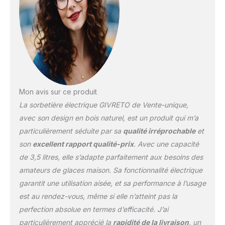
avec pièce d’identité et
avis de passage
Aluminium : ce matériau
offre robustesse et
légèreté pour une
excellente longévité et
un minimum d'entretien. Il
a également la faculté
Mon avis sur ce produit
d'être très résistant face
La sorbetière électrique GIVRETO de Vente-unique,
aux Ce produit est pensé
pour apporter
avec son design en bois naturel, est un produit qui m’a
satisfaction grâce à son
particulièrement séduite par sa
qualité irréprochable
et
excellent rapport qualité-
son
excellent rapport qualité-prix
. Avec une capacité
prix, à un service fiable
de 3,5 litres, elle s’adapte parfaitement aux besoins des
et à une livraison rapide.
amateurs de glaces maison. Sa fonctionnalité électrique
garantit une utilisation aisée, et sa performance à l’usage
est au rendez-vous, même si elle n’atteint pas la
perfection absolue en termes d’efficacité. J’ai
particulièrement apprécié la
rapidité de la livraison
, un