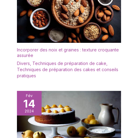
Incorporer des noix et graines : texture croquante
assurée
Divers
,
Techniques de préparation de cake
,
Techniques de préparation des cakes et conseils
pratiques
Fév
14
2024