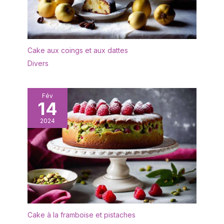
Cake aux coings et aux dattes
Divers
Fév
14
2024
Cake à la framboise et pistaches