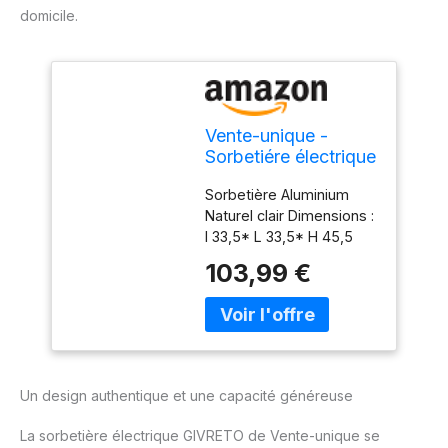
domicile.
Vente-unique -
Sorbetiére électrique
GIVRETO en bois
Sorbetière Aluminium
3.5 L
Naturel clair Dimensions :
l 33,5* L 33,5* H 45,5
cm. Sorbetières en bois
103,99 €
de pin! Double utilisation:
manuelle et électrique.
Gros volume pour
satisfaire toute la famille!
Livraison : une première
tentative est effectuée.
Un design authentique et une capacité généreuse
En cas d’absence un avis
de passage annonce une
La sorbetière électrique GIVRETO de Vente-unique se
remise en mains propres