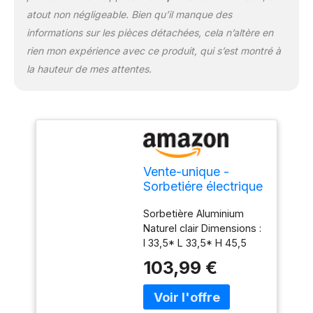
atout non négligeable. Bien qu’il manque des
informations sur les pièces détachées, cela n’altère en
rien mon expérience avec ce produit, qui s’est montré à
la hauteur de mes attentes.
Vente-unique -
Sorbetiére électrique
GIVRETO en bois
Sorbetière Aluminium
3.5 L
Naturel clair Dimensions :
l 33,5* L 33,5* H 45,5
cm. Sorbetières en bois
103,99 €
de pin! Double utilisation:
manuelle et électrique.
Gros volume pour