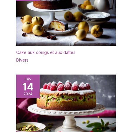
Cake aux coings et aux dattes
Divers
Fév
14
2024