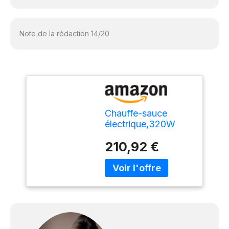
Note de la rédaction 14/20
Chauffe-sauce
électrique,320W
chauffe-sauce
210,92 €
alimentaire
commercial,
distributeur fonte
fromage au
chocolat, pot
chauffe chocolat
multifonction 30-
85℃ ,machine