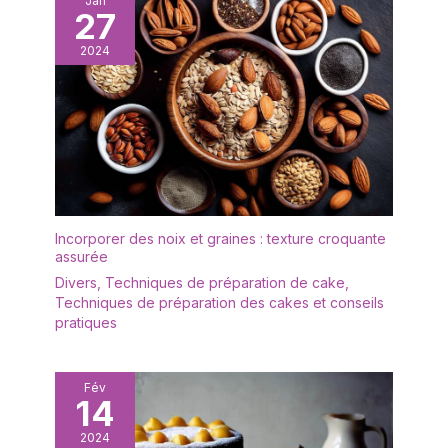
Jan
27
2024
Incorporer des noix et graines : texture croquante
assurée
Divers
,
Techniques de préparation de cake
,
Techniques de préparation des cakes et conseils
pratiques
Fév
14
2024