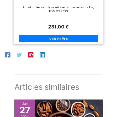
fonction des ingrédients pour
un broyeur. Cela signifie que
des résultats parfaits
vous pouvez facilement
Robot culinaire polyvalent avec accessoires inclus,
COMPREND : base motorisée,
maîtriser la coupe, le mélange,
FDM72990SS
bol, couvercle avec goulotte
le battage et l'extraction du
d’alimentation et poussoir,
jus, le tout avec un seul robot
lame hachoir, lame à pétrir,
culinaire. 【Nettoyage rapide
disque réversible
et qualité durable】 Avec une
231,00 €
découpe/râpe et mandrin,
fonction de nettoyage
livret de recettes. Dimensions :
spéciale et des pièces
H : xx cm L : xx cm P : xx cm.
lavables au lave-vaisselle, le
Poids : xx kg. Couleur : noir
hachoir robot culinaire est
hygiénique et facile à
entretenir. Conception
robuste pour un usage
quotidien – parfait pour une
cuisine propre. Le robot
culinaire Camic est doté de
commandes rotatives et
tactiles intuitives pour une
manipulation facile :
démarrage, pause et sélection
de vitesse sont disponibles à
Articles similaires
tout moment, afin que vous
puissiez facilement basculer
entre les différents modes de
fonctionnement. Ce robot
culinaire est facile à utiliser,
Jan
ce qui le rend adapté aussi
27
bien aux débutants qu'aux
professionnels.
2024