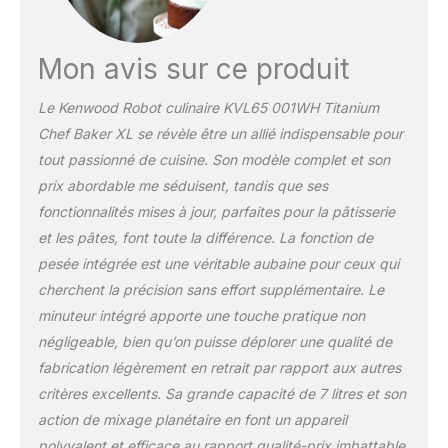
système de mélange
planétaire ainsi que le
moteur puissant de 1 200
Mon avis sur ce produit
watts avec fonction de
soulèvement
Le Kenwood Robot culinaire KVL65 001WH Titanium
garantissent les meilleurs
Chef Baker XL se révèle être un allié indispensable pour
résultats pour chaque
préparation DIVERSIFIÉ :
tout passionné de cuisine. Son modèle complet et son
En plus des accessoires
prix abordable me séduisent, tandis que ses
inclus, il existe plus de 25
fonctionnalités mises à jour, parfaites pour la pâtisserie
accessoires optionnels
et les pâtes, font toute la différence. La fonction de
pour hacher la viande,
pesée intégrée est une véritable aubaine pour ceux qui
faire des pâtes maison,
cuire du pain, etc
cherchent la précision sans effort supplémentaire. Le
ACCESSOIRES INCLUS :
minuteur intégré apporte une touche pratique non
Ensemble de pâtisserie
négligeable, bien qu’on puisse déplorer une qualité de
en 3 pièces comprenant
fabrication légèrement en retrait par rapport aux autres
un batteur K, un fouet et
un crochet pétrisseur en
critères excellents. Sa grande capacité de 7 litres et son
acier inoxydable, ainsi
action de mixage planétaire en font un appareil
qu'un bol mélangeur
polyvalent et efficace au rapport qualité-prix imbattable,