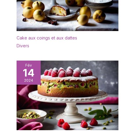
Cake aux coings et aux dattes
Divers
Fév
14
2024