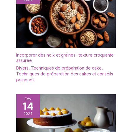
Incorporer des noix et graines : texture croquante
assurée
Divers
,
Techniques de préparation de cake
,
Techniques de préparation des cakes et conseils
pratiques
Fév
14
2024