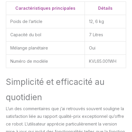
un crochet pétrisseur en
Caractéristiques principales
Détails
acier inoxydable, ainsi
qu'un bol mélangeur
Poids de l’article
12, 6 kg
d'une capacité de 5
litres, un couvercle anti-
Capacité du bol
7 Litres
éclaboussures et une
spatule
Mélange planétaire
Oui
Numéro de modèle
KVL65.001WH
Simplicité et efficacité au
quotidien
L’un des commentaires que j’ai retrouvés souvent souligne la
satisfaction liée au rapport qualité-prix exceptionnel qu’offre
ce robot. L’utilisateur apprécie particulièrement la version
mise à jour qui inclut des fonctionnalités telles que la fonction