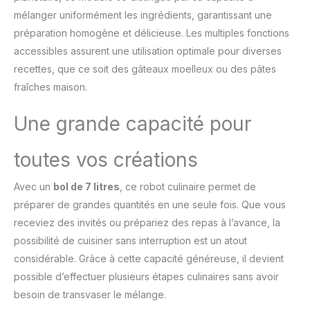
peuvent être pesés
mélanger uniformément les ingrédients, garantissant une
directement dans le bol
ou dans les accessoires
préparation homogène et délicieuse. Les multiples fonctions
optionnels PUISSANT : Le
accessibles assurent une utilisation optimale pour diverses
système de mélange
recettes, que ce soit des gâteaux moelleux ou des pâtes
planétaire ainsi que le
fraîches maison.
moteur puissant de 1 200
watts avec fonction de
Une grande capacité pour
soulèvement
garantissent les meilleurs
résultats pour chaque
toutes vos créations
préparation DIVERSIFIÉ :
En plus des accessoires
Avec un
bol de 7 litres
, ce robot culinaire permet de
inclus, il existe plus de 25
préparer de grandes quantités en une seule fois. Que vous
accessoires optionnels
pour hacher la viande,
receviez des invités ou prépariez des repas à l’avance, la
faire des pâtes maison,
possibilité de cuisiner sans interruption est un atout
cuire du pain, etc
considérable. Grâce à cette capacité généreuse, il devient
ACCESSOIRES INCLUS :
possible d’effectuer plusieurs étapes culinaires sans avoir
Ensemble de pâtisserie
en 3 pièces comprenant
besoin de transvaser le mélange.
un batteur K, un fouet et