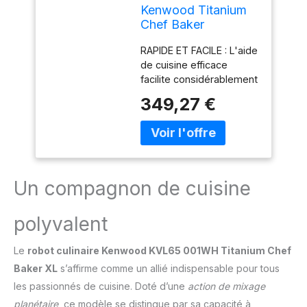
Kenwood Titanium
Chef Baker
KVC65.001WH,
RAPIDE ET FACILE : L'aide
Robot Patissier Avec
de cuisine efficace
Balance Intégrée,
facilite considérablement
Incl. Ensemble
la cuisson et la pâtisserie
Pâtisserie 3 Pièces,
349,27 €
avec ses quatre
Spatule & Protection
éléments de mélange,
Éclaboussures,
de la préparation des
1200W, Blanc
gâteaux battus, au
fouettage des blancs
d'œufs, jusqu'au
Un compagnon de cuisine
pétrissage uniforme de
la pâte à pain PESAGE
polyvalent
FACILE : Avec la balance
numérique EasyWeigh
Le
robot culinaire Kenwood KVL65 001WH Titanium Chef
intégrée, vous gagnez
du temps et évitez le
Baker XL
s’affirme comme un allié indispensable pour tous
désordre dans la cuisine
les passionnés de cuisine. Doté d’une
action de mixage
- tous les ingrédients
planétaire
, ce modèle se distingue par sa capacité à