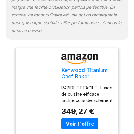
d'une capacité de 5
malgré une facilité d’utilisation parfois perfectible. En
litres, un couvercle anti-
éclaboussures et une
somme, ce robot culinaire est une option remarquable
spatule
pour quiconque souhaite allier performance et économie
dans sa cuisine.
Kenwood Titanium
Chef Baker
KVC65.001WH,
RAPIDE ET FACILE : L'aide
Robot Patissier Avec
de cuisine efficace
Balance Intégrée,
facilite considérablement
Incl. Ensemble
la cuisson et la pâtisserie
Pâtisserie 3 Pièces,
349,27 €
avec ses quatre
Spatule & Protection
éléments de mélange,
Éclaboussures,
de la préparation des
1200W, Blanc
gâteaux battus, au