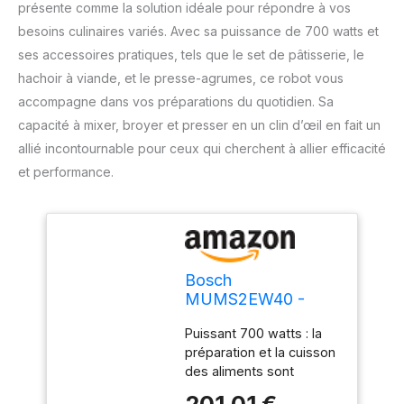
présente comme la solution idéale pour répondre à vos
besoins culinaires variés. Avec sa puissance de 700 watts et
ses accessoires pratiques, tels que le set de pâtisserie, le
hachoir à viande, et le presse-agrumes, ce robot vous
accompagne dans vos préparations du quotidien. Sa
capacité à mixer, broyer et presser en un clin d’œil en fait un
allié incontournable pour ceux qui cherchent à allier efficacité
et performance.
Bosch
MUMS2EW40 -
Robot de cuisine, 4
Puissant 700 watts : la
vitesses, Nettoyage
préparation et la cuisson
facile
des aliments sont
désormais plus
201,01 €