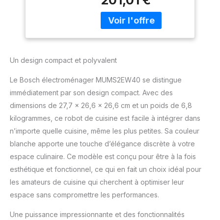
amusantes ! Il est facile
de préparer des repas
maison grâce à un
puissant moteur de 700
watts et à des
accessoires : Préparez
Un design compact et polyvalent
une pâte lourde pour le
pain, des galettes de
Le Bosch électroménager MUMS2EW40 se distingue
burger avec le hachoir,
immédiatement par son design compact. Avec des
oran- ge de jus avec le
dimensions de 27,7 x 26,6 x 26,6 cm et un poids de 6,8
pressoir, de légumes
avec le trancheur, ou de
kilogrammes, ce robot de cuisine est facile à intégrer dans
soupe, de nourriture pour
n’importe quelle cuisine, même les plus petites. Sa couleur
bébé, de milk-shakes,
blanche apporte une touche d’élégance discrète à votre
de smoothies ou de
espace culinaire. Ce modèle est conçu pour être à la fois
boire un cocktail avec de
la glace pilée grâce au
esthétique et fonctionnel, ce qui en fait un choix idéal pour
mixeur. Un grand bol en
les amateurs de cuisine qui cherchent à optimiser leur
acier inoxydable de 3,8 l :
espace sans compromettre les performances.
Utilisez tout l'espace
dont vous avez besoin
Une puissance impressionnante et des fonctionnalités
pour de très grandes