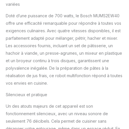
variées
quantités d'ingrédients
grâce à ce bol de haute
Doté d’une puissance de 700 watts, le Bosch MUMS2EW40
qualité de 3,8 l avec
offre une efficacité remarquable pour répondre à toutes vos
couvercle. Ce robot de
cuisine professionnel
exigences culinaires. Avec quatre vitesses disponibles, il est
vous permettra de
parfaitement adapté pour mélanger, pétrir, hacher et mixer.
préparer sans problème
Les accessoires fournis, incluant un set de pâtisserie, un
jusqu'à 1,7 kg de pâte à
hachoir à viande, un presse-agrumes, un mixeur en plastique
pain et 2,4 kg de pâte à
gâteau. Mélange
et un broyeur continu à trois disques, garantissent une
planétaire 3D de haute
polyvalence inégalée. De la préparation de pâtes à la
performance : Obtenir un
réalisation de jus frais, ce robot multifonction répond à toutes
mélange homogène des
vos envies en cuisine.
ingrédients grâce à
l'engrenage 3D
Silencieux et pratique
PlanetaryMixing. Il
déplace les lames dans
Un des atouts majeurs de cet appareil est son
trois directions pour que
fonctionnement silencieux, avec un niveau sonore de
le mélange soit bien pris
sur les côtés, au fond et
seulement 76 décibels. Cela permet de cuisiner sans
au centre du bol. Facile à
déranger votre entourage, même dans un espace réduit. En