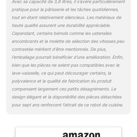
préparer sans problème
Avec sa capacité de 3,8 litres, il s’avère particulièrement
jusqu'à 1,7 kg de pâte à
pratique pour la pâtisserie et les tâches quotidiennes,
pain et 2,4 kg de pâte à
tout en étant relativement silencieux. Les matériaux de
gâteau. Mélange
haute qualité assurent une durabilité appréciable.
planétaire 3D de haute
performance : Obtenir un
Cependant, certains bémols comme les ustensiles
mélange homogène des
encombrants et la molette de sélection des vitesses peu
ingrédients grâce à
contrastée méritent d’être mentionnés. De plus,
l'engrenage 3D
l’emballage pourrait bénéficier d’une amélioration. Enfin,
PlanetaryMixing. Il
déplace les lames dans
bien que les pièces ne soient pas compatibles avec le
trois directions pour que
lave-vaisselle, ce qui peut décourager certains, la
le mélange soit bien pris
polyvalence et la qualité de fabrication du produit
sur les côtés, au fond et
compensent largement ces petits désagréments. Le
au centre du bol. Facile à
utiliser : Grâce à sa taille
design élégant et la disponibilité des pièces détachées
compacte et à sa
pour sept ans renforcent l’attrait de ce robot de cuisine.
conception
ergonomique, cet
appareil de cuisine
s'intègre dans la plus
petite cuisine. Avec 4