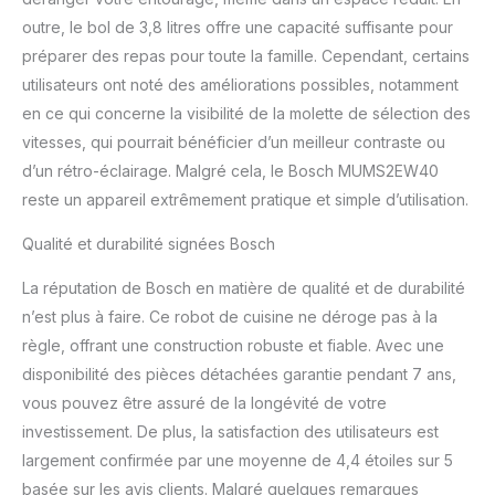
utiliser : Grâce à sa taille
outre, le bol de 3,8 litres offre une capacité suffisante pour
compacte et à sa
préparer des repas pour toute la famille. Cependant, certains
conception
ergonomique, cet
utilisateurs ont noté des améliorations possibles, notamment
appareil de cuisine
en ce qui concerne la visibilité de la molette de sélection des
s'intègre dans la plus
vitesses, qui pourrait bénéficier d’un meilleur contraste ou
petite cuisine. Avec 4
d’un rétro-éclairage. Malgré cela, le Bosch MUMS2EW40
réglages de vitesse
individuels, la série 2 de
reste un appareil extrêmement pratique et simple d’utilisation.
MUM vous soutient dans
Qualité et durabilité signées Bosch
toutes vos tâches.
Livraison : Accessoires :
La réputation de Bosch en matière de qualité et de durabilité
Comprend un set de
pâtisserie universel avec
n’est plus à faire. Ce robot de cuisine ne déroge pas à la
fouets, fouet et crochet
règle, offrant une construction robuste et fiable. Avec une
à pétrir, adapté à une
disponibilité des pièces détachées garantie pendant 7 ans,
large gamme
vous pouvez être assuré de la longévité de votre
d'utilisations. Préparez
facilement des mélanges
investissement. De plus, la satisfaction des utilisateurs est
de meringue, de gâteaux
largement confirmée par une moyenne de 4,4 étoiles sur 5
fins et de pâtes lourdes.
basée sur les avis clients. Malgré quelques remarques