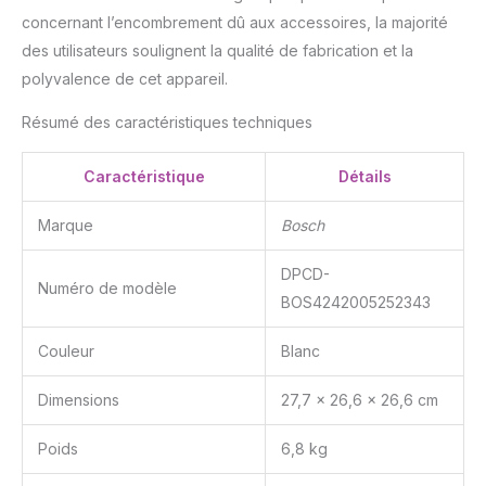
Ils passent tous au lave-
concernant l’encombrement dû aux accessoires, la majorité
vaisselle.
des utilisateurs soulignent la qualité de fabrication et la
polyvalence de cet appareil.
Résumé des caractéristiques techniques
Caractéristique
Détails
Marque
Bosch
DPCD-
Numéro de modèle
BOS4242005252343
Couleur
Blanc
Dimensions
27,7 x 26,6 x 26,6 cm
Poids
6,8 kg