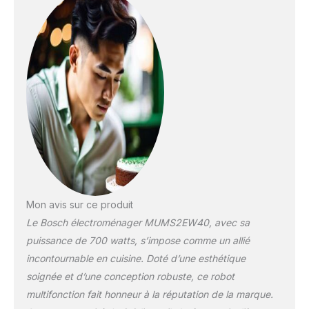
pain, des galettes de
burger avec le hachoir,
oran- ge de jus avec le
pressoir, de légumes
avec le trancheur, ou de
soupe, de nourriture pour
bébé, de milk-shakes,
de smoothies ou de
boire un cocktail avec de
la glace pilée grâce au
mixeur. Un grand bol en
acier inoxydable de 3,8 l :
Utilisez tout l'espace
dont vous avez besoin
Mon avis sur ce produit
pour de très grandes
Le Bosch électroménager MUMS2EW40, avec sa
quantités d'ingrédients
grâce à ce bol de haute
puissance de 700 watts, s’impose comme un allié
qualité de 3,8 l avec
incontournable en cuisine. Doté d’une esthétique
couvercle. Ce robot de
soignée et d’une conception robuste, ce robot
cuisine professionnel
multifonction fait honneur à la réputation de la marque.
vous permettra de