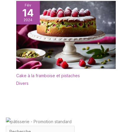
Fév
14
2024
Cake à la framboise et pistaches
Divers