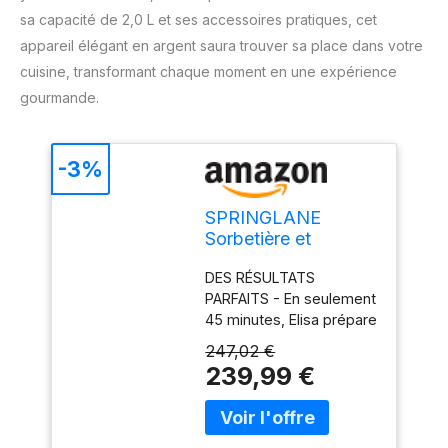
sa capacité de 2,0 L et ses accessoires pratiques, cet
appareil élégant en argent saura trouver sa place dans votre
cuisine, transformant chaque moment en une expérience
gourmande.
-3%
SPRINGLANE
Sorbetière et
yaourtière Elisa 2,0
DES RÉSULTATS
L avec compresseur
PARFAITS - En seulement
auto-refroidissant
45 minutes, Elisa prépare
180 W (Argent, avec
2 litres de glace
accessoires)
247,02 €
crémeuse et utilise
239,99 €
l'élément chauffant
intégré pour transformer
le lait en un délicieux
yaourt fait maison en