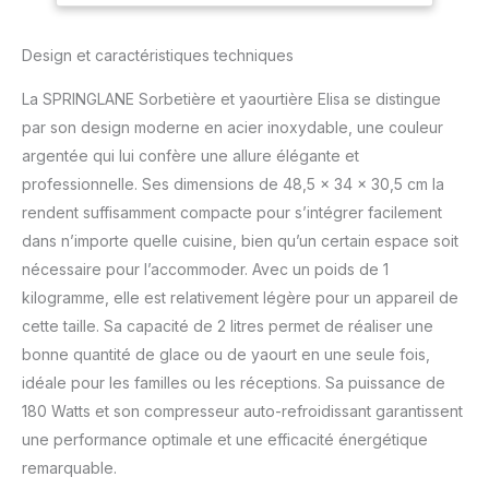
quelques heures.
POLYVALENT - Ce
Design et caractéristiques techniques
polyvalent dispose de 4
programmes faciles à
La SPRINGLANE Sorbetière et yaourtière Elisa se distingue
régler à l'aide du
par son design moderne en acier inoxydable, une couleur
panneau de commande
argentée qui lui confère une allure élégante et
numérique : glace,
yaourt, refroidissement
professionnelle. Ses dimensions de 48,5 x 34 x 30,5 cm la
et brassage. Grâce à la
rendent suffisamment compacte pour s’intégrer facilement
fonction de
dans n’importe quelle cuisine, bien qu’un certain espace soit
refroidissement
nécessaire pour l’accommoder. Avec un poids de 1
automatique, Ellisa garde
votre glace finie au frais
kilogramme, elle est relativement légère pour un appareil de
même après la
cette taille. Sa capacité de 2 litres permet de réaliser une
préparation. PUISSANTE -
bonne quantité de glace ou de yaourt en une seule fois,
La sorbetière Elisa ne
idéale pour les familles ou les réceptions. Sa puissance de
nécessite aucun pré-
refroidissement grâce au
180 Watts et son compresseur auto-refroidissant garantissent
compresseur intégré et à
une performance optimale et une efficacité énergétique
sa capacité de
remarquable.
refroidissement de 220