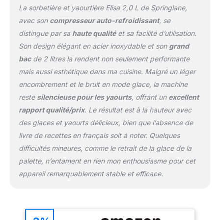
La sorbetière et yaourtière Elisa 2,0 L de Springlane,
compresseur intégré et à
sa capacité de
avec son
compresseur auto-refroidissant
, se
refroidissement de 220
distingue par sa
haute qualité
et sa facilité d’utilisation.
watts et prépare la glace
Son design élégant en acier inoxydable et son
grand
au congélateur jusqu'à
bac
de 2 litres la rendent non seulement performante
-35 degrés ÉQUIPEMENT
- Elisa impressionne par
mais aussi esthétique dans ma cuisine. Malgré un léger
son compresseur
encombrement et le bruit en mode glace, la machine
entièrement automatique
reste
silencieuse pour les yaourts
, offrant un
excellent
et auto-refroidissant, son
rapport qualité/prix
. Le résultat est à la hauteur avec
élément chauffant, son
récipient à glace et à
des glaces et yaourts délicieux, bien que l’absence de
yaourt amovible, son
livre de recettes en français soit à noter. Quelques
couvercle avec fenêtre
difficultés mineures, comme le retrait de la glace de la
de visualisation, sa partie
palette, n’entament en rien mon enthousiasme pour cet
mélangeuse, son verre
doseur, sa spatule, sa
appareil remarquablement stable et efficace.
cuillère à glace et son
livret de recettes. NOTRE
PROMESSE – Nous
voulons que vous soyez