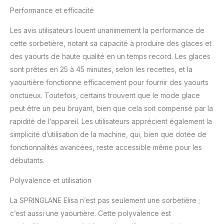
watts et prépare la glace
Performance et efficacité
au congélateur jusqu'à
-35 degrés ÉQUIPEMENT
Les avis utilisateurs louent unanimement la performance de
- Elisa impressionne par
cette sorbetière, notant sa capacité à produire des glaces et
son compresseur
des yaourts de haute qualité en un temps record. Les glaces
entièrement automatique
et auto-refroidissant, son
sont prêtes en 25 à 45 minutes, selon les recettes, et la
élément chauffant, son
yaourtière fonctionne efficacement pour fournir des yaourts
récipient à glace et à
onctueux. Toutefois, certains trouvent que le mode glace
yaourt amovible, son
peut être un peu bruyant, bien que cela soit compensé par la
couvercle avec fenêtre
de visualisation, sa partie
rapidité de l’appareil. Les utilisateurs apprécient également la
mélangeuse, son verre
simplicité d’utilisation de la machine, qui, bien que dotée de
doseur, sa spatule, sa
fonctionnalités avancées, reste accessible même pour les
cuillère à glace et son
débutants.
livret de recettes. NOTRE
PROMESSE – Nous
Polyvalence et utilisation
voulons que vous soyez
100 % satisfait. C'est
La SPRINGLANE Elisa n’est pas seulement une sorbetière ;
pourquoi nous offrons un
c’est aussi une yaourtière. Cette polyvalence est
service client