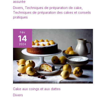
assurée
sont performants par leur conception, leur facilité
d’utilisation et leur durée de vie
Divers
,
Techniques de préparation de cake
,
Techniques de préparation des cakes et conseils
pratiques
Fév
14
2024
Cake aux coings et aux dattes
Divers