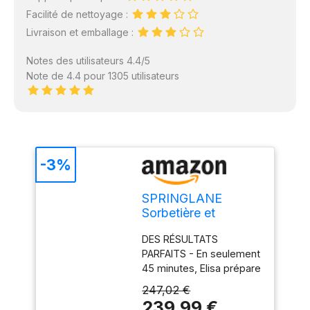
Facilité de nettoyage :
Livraison et emballage :
Notes des utilisateurs 4.4/5
Note de 4.4 pour 1305 utilisateurs
-3%
SPRINGLANE
Sorbetière et
yaourtière Elisa 2,0
DES RÉSULTATS
L avec compresseur
PARFAITS - En seulement
auto-refroidissant
45 minutes, Elisa prépare
180 W (Argent, avec
2 litres de glace
accessoires)
247,02 €
crémeuse et utilise
239,99 €