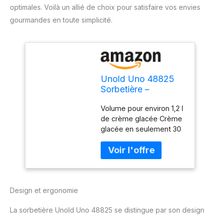
optimales. Voilà un allié de choix pour satisfaire vos envies
gourmandes en toute simplicité.
Unold Uno 48825
Sorbetière –
Compresseur auto-
Volume pour environ 1,2 l
refroidissant,
de crème glacée Crème
entièrement
glacée en seulement 30
automatique, 135 W,
minutes pour les
refroidissement à
ingrédients pré-refroidis
-35 °C, écran LCD,
Convient également pour
récipient en acier
les créations glacées
inoxydable,
végétaliennes, sans
minuterie,
Design et ergonomie
lactose et sans stévia
compresseur
Compresseur auto-
La sorbetière Unold Uno 48825 se distingue par son design
refroidissant entièrement