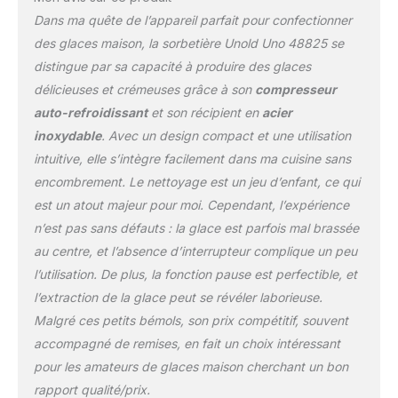
nettoyage facile
Dans ma quête de l’appareil parfait pour confectionner
Ouverture du couvercle
des glaces maison, la sorbetière Unold Uno 48825 se
pour des ingrédients
distingue par sa capacité à produire des glaces
supplémentaires
Puissance : 135 W, 220-
délicieuses et crémeuses grâce à son
compresseur
240 V~, 50 Hz
auto-refroidissant
et son récipient en
acier
Accessoires : manuel
inoxydable
. Avec un design compact et une utilisation
d'utilisation avec
intuitive, elle s’intègre facilement dans ma cuisine sans
recettes (français non
encombrement. Le nettoyage est un jeu d’enfant, ce qui
garanti)
est un atout majeur pour moi. Cependant, l’expérience
n’est pas sans défauts : la glace est parfois mal brassée
au centre, et l’absence d’interrupteur complique un peu
l’utilisation. De plus, la fonction pause est perfectible, et
l’extraction de la glace peut se révéler laborieuse.
Malgré ces petits bémols, son prix compétitif, souvent
accompagné de remises, en fait un choix intéressant
pour les amateurs de glaces maison cherchant un bon
rapport qualité/prix.