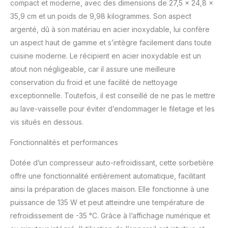
automatique pour une
compact et moderne, avec des dimensions de 27,5 x 24,8 x
production continue de
35,9 cm et un poids de 9,98 kilogrammes. Son aspect
froid atteint jusqu'à -35
argenté, dû à son matériau en acier inoxydable, lui confère
°C et moteur robuste
un aspect haut de gamme et s’intègre facilement dans toute
pour un fonctionnement
continu Écran LCD avec
cuisine moderne. Le récipient en acier inoxydable est un
affichage du temps
atout non négligeable, car il assure une meilleure
restant, minuterie
conservation du froid et une facilité de nettoyage
numérique, réglable de 5
exceptionnelle. Toutefois, il est conseillé de ne pas le mettre
à 60 minutes Boutons
au lave-vaisselle pour éviter d’endommager le filetage et les
faciles à utiliser Seau à
glace amovible en acier
vis situés en dessous.
inoxydable pour un
nettoyage facile
Fonctionnalités et performances
Ouverture du couvercle
pour des ingrédients
Dotée d’un compresseur auto-refroidissant, cette sorbetière
supplémentaires
offre une fonctionnalité entièrement automatique, facilitant
Puissance : 135 W, 220-
ainsi la préparation de glaces maison. Elle fonctionne à une
240 V~, 50 Hz
puissance de 135 W et peut atteindre une température de
Accessoires : manuel
refroidissement de -35 °C. Grâce à l’affichage numérique et
d'utilisation avec
recettes (français non