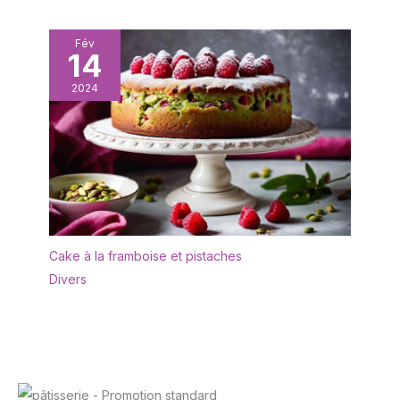
Fév
14
2024
Cake à la framboise et pistaches
Divers