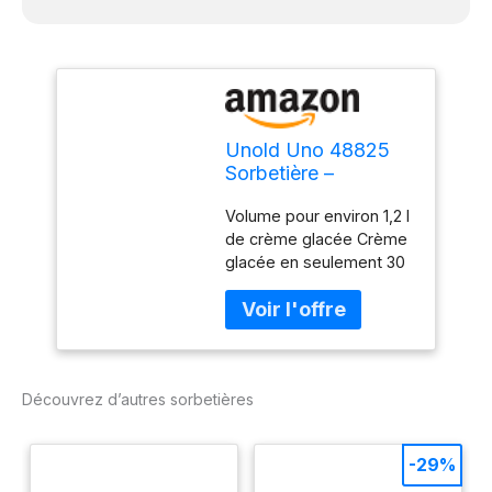
Unold Uno 48825
Sorbetière –
Compresseur auto-
Volume pour environ 1,2 l
refroidissant,
de crème glacée Crème
entièrement
glacée en seulement 30
automatique, 135 W,
minutes pour les
refroidissement à
ingrédients pré-refroidis
-35 °C, écran LCD,
Convient également pour
récipient en acier
les créations glacées
inoxydable,
végétaliennes, sans
minuterie,
Découvrez d’autres sorbetières
lactose et sans stévia
compresseur
Compresseur auto-
refroidissant entièrement
-29%
automatique pour une