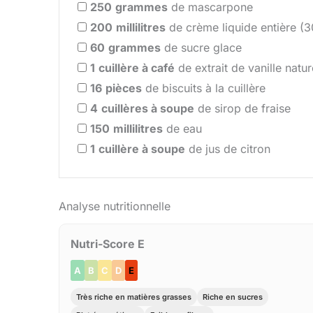
250
grammes
de mascarpone
200
millilitres
de crème liquide entière (
60
grammes
de sucre glace
1
cuillère à café
de extrait de vanille natur
16
pièces
de biscuits à la cuillère
4
cuillères à soupe
de sirop de fraise
150
millilitres
de eau
1
cuillère à soupe
de jus de citron
Analyse nutritionnelle
Nutri-Score E
A
B
C
D
E
Très riche en matières grasses
Riche en sucres