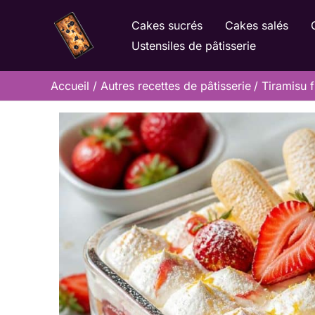
Aller
Cakes sucrés
Cakes salés
au
Ustensiles de pâtisserie
contenu
Accueil
Autres recettes de pâtisserie
Tiramisu 