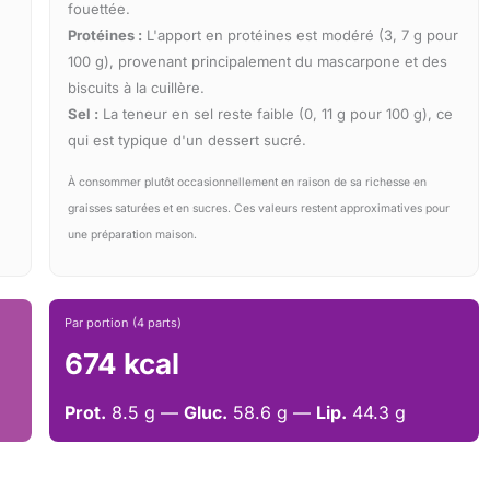
fouettée.
Protéines :
L'apport en protéines est modéré (3, 7 g pour
100 g), provenant principalement du mascarpone et des
biscuits à la cuillère.
Sel :
La teneur en sel reste faible (0, 11 g pour 100 g), ce
qui est typique d'un dessert sucré.
À consommer plutôt occasionnellement en raison de sa richesse en
graisses saturées et en sucres. Ces valeurs restent approximatives pour
une préparation maison.
Par portion (4 parts)
674 kcal
Prot.
8.5 g —
Gluc.
58.6 g —
Lip.
44.3 g