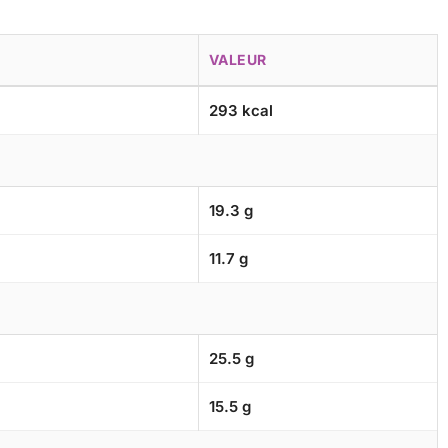
VALEUR
293 kcal
19.3 g
11.7 g
25.5 g
15.5 g