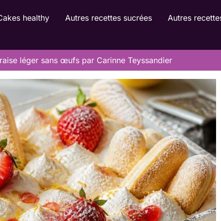
Cakes healthy
Autres recettes sucrées
Autres recette
fraise léger sans œufs par Carinne Teyssandier