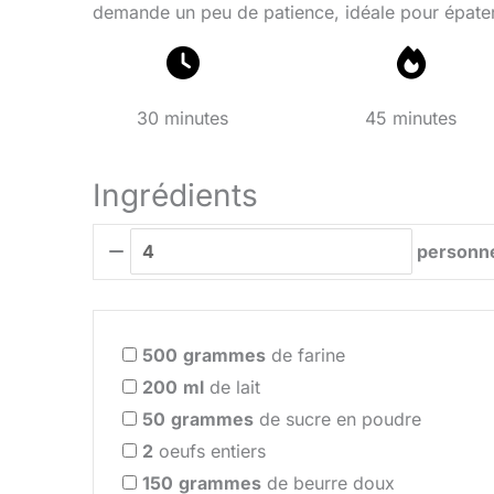
demande un peu de patience, idéale pour épater
30 minutes
45 minutes
Ingrédients
personn
500
grammes
de farine
200
ml
de lait
50
grammes
de sucre en poudre
2
oeufs entiers
150
grammes
de beurre doux