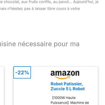
chocolat, aux fruits confits, au pavot… Aujourd’hui, je
is n’hésitez pas à laisser libre cours à votre
cuisine nécessaire pour ma
-22%
Robot Patissier,
Zuccie 5 L Robot
Pâtissier, 1000W
【1000W Haute
Robot Cuisine avec
Puissance】Machine de
Fouet, Batteur,