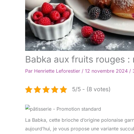
Babka aux fruits rouges :
Par
Henriette Leforestier
/
12 novembre 2024
/
5/5 - (8 votes)
La Babka, cette brioche d’origine polonaise garn
aujourd’hui, je vous propose une variante succu