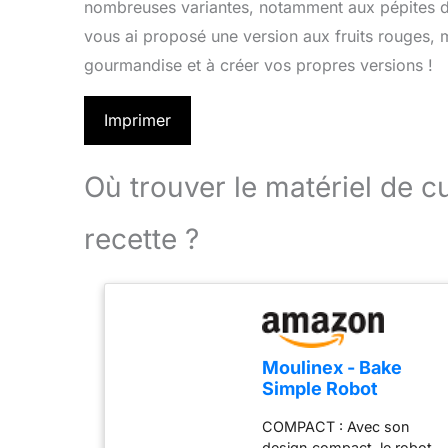
nombreuses variantes, notamment aux pépites de 
vous ai proposé une version aux fruits rouges, ma
gourmandise et à créer vos propres versions !
Imprimer
Où trouver le matériel de 
recette ?
Moulinex - Bake
Simple Robot
Pâtissier compact
COMPACT : Avec son
fouet, batteur et
design compact, le robot