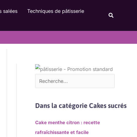
Rechercher
s salées
Techniques de pâtisserie
Recherche
Dans la catégorie Cakes sucrés
Cake menthe citron : recette
rafraîchissante et facile