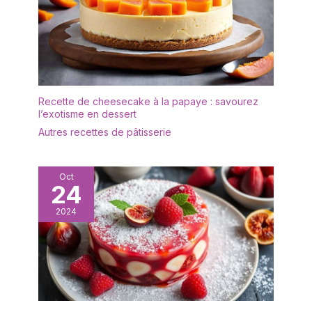
dans le placard.
assez d’espace pour
plusieurs snacks tout en
restant facile à ranger.
Recette de cheesecake à la papaye : savourez
l’exotisme en dessert
Autres recettes de pâtisserie
Oct
24
2024