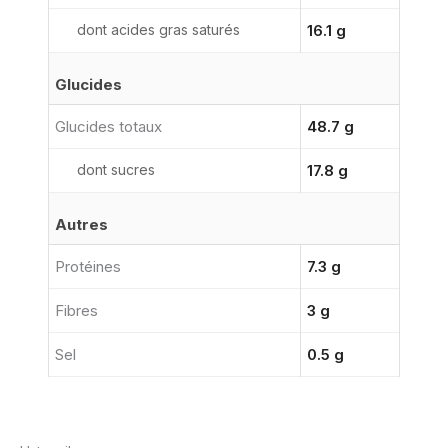
dont acides gras saturés
16.1 g
Glucides
Glucides totaux
48.7 g
dont sucres
17.8 g
Autres
Protéines
7.3 g
Fibres
3 g
Sel
0.5 g