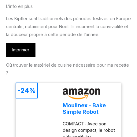
L’info en plus
Les Kipfler sont traditionnels des périodes festives en Europe
centrale, notamment pour Noël. Ils incarnent la convivialité et
la douceur propre à cette période de l’année.
Imprimer
Où trouver le matériel de cuisine nécessaire pour ma recette
?
-24%
Moulinex - Bake
Simple Robot
Pâtissier compact
COMPACT : Avec son
fouet, batteur et
design compact, le robot
crochet
pâtissierBake