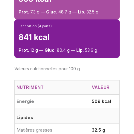
Prot.
7.3 g —
Gluc.
48.7 g —
Lip.
32.5 g
Par portion (4 parts)
841 kcal
Prot.
12 g —
Gluc.
80.4 g —
Lip.
53.6 g
Valeurs nutritionnelles pour 100 g
NUTRIMENT
VALEUR
Énergie
509 kcal
Lipides
Matières grasses
32.5 g