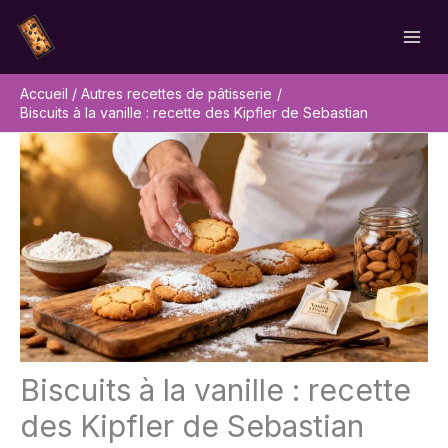
Aller
Rechercher
au
contenu
Accueil
Autres recettes de pâtisserie
Biscuits à la vanille : recette des Kipfler de Sebastian
Biscuits à la vanille : recette
des Kipfler de Sebastian