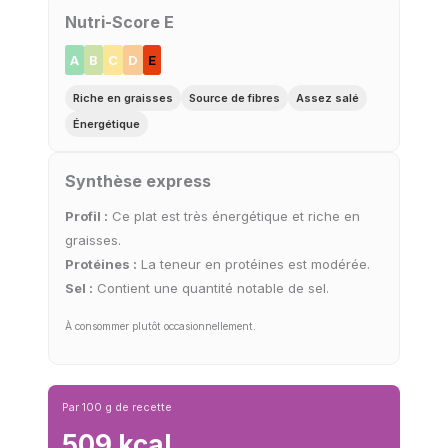
Nutri-Score E
A
B
C
D
E
Riche en graisses
Source de fibres
Assez salé
Énergétique
Synthèse express
Profil :
Ce plat est très énergétique et riche en
graisses.
Protéines :
La teneur en protéines est modérée.
Sel :
Contient une quantité notable de sel.
À consommer plutôt occasionnellement.
Par 100 g de recette
509 kcal