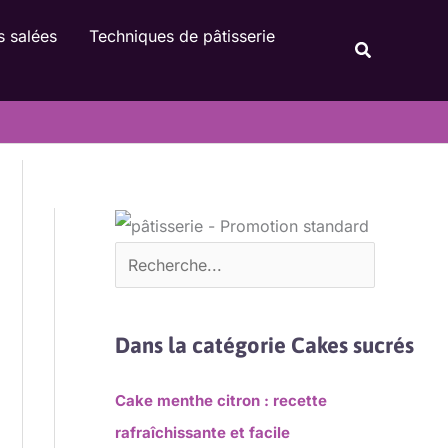
Rechercher
s salées
Techniques de pâtisserie
Recherche
Dans la catégorie Cakes sucrés
Cake menthe citron : recette
rafraîchissante et facile