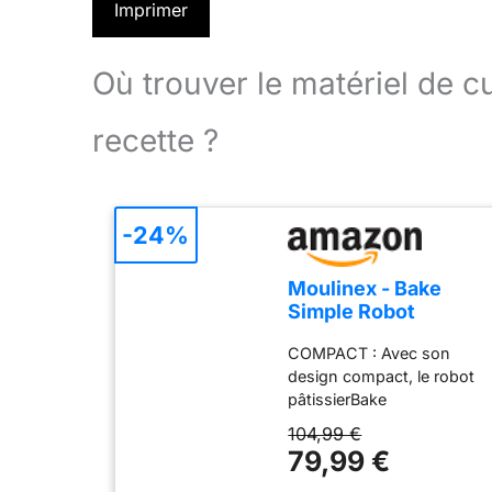
Imprimer
Où trouver le matériel de 
recette ?
-24%
Moulinex - Bake
Simple Robot
Pâtissier compact
COMPACT : Avec son
fouet, batteur et
design compact, le robot
crochet
pâtissierBake
Simples'adapte
104,99 €
parfaitement à toutes les
79,99 €
cuisines - sataillen'est pas
plus grande qu'une feuille