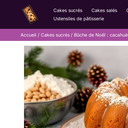
Aller
Cakes sucrés
Cakes salés
au
Ustensiles de pâtisserie
contenu
Accueil
Cakes sucrés
Bûche de Noël : cacahuèt