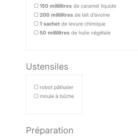
150
millilitres
de caramel liquide
200
millilitres
de lait d’avoine
1
sachet
de levure chimique
50
millilitres
de huile végétale
Ustensiles
robot pâtissier
moule à bûche
Préparation