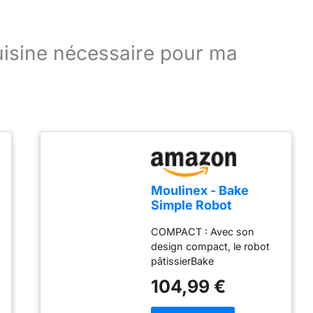
cuisine nécessaire pour ma
Moulinex - Bake
Simple Robot
Pâtissier compact
COMPACT : Avec son
fouet, batteur et
design compact, le robot
crochet
pâtissierBake
Simples'adapte
104,99 €
parfaitement à toutes les
cuisines - sataillen'est pas