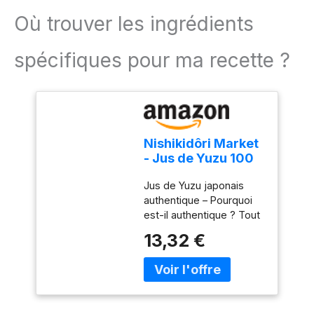
Où trouver les ingrédients
spécifiques pour ma recette ?
Nishikidôri Market
- Jus de Yuzu 100
mL
Jus de Yuzu japonais
authentique – Pourquoi
est-il authentique ? Tout
simplement parce que
13,32 €
les méthodes de
compression seules sont
vraiment
exceptionnelles. En
utilisant une machine à