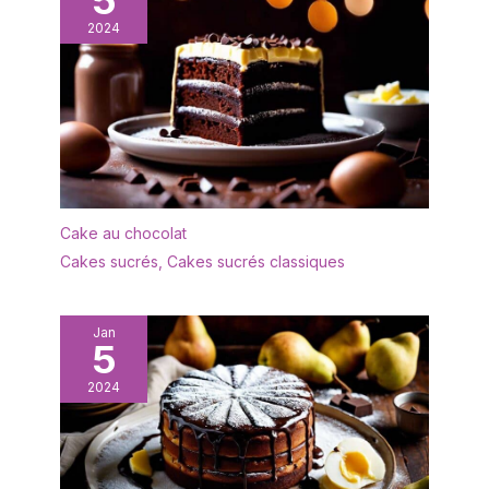
5
n'absorbe ni les odeurs ni
exigence d'entretien
les taches. Il peut être
2024
simple garantit qu'ils
rincé avec un peu de
continueront à briller lors
liquide vaisselle et d'eau
de vos événements.
et est très facile à
PRÉSENTATION
entretenir. Afin de
CULINAIRE : Rehaussez la
prolonger sa durée de
présentation de vos
vie, il est recommandé
plats avec ces plateaux,
de ne pas le nettoyer au
faisant de vos plats la
lave-vaisselle. Après le
pièce maîtresse de tout
nettoyage, il doit être
Cake au chocolat
événement. Idéaux à la
séché afin de le garder
Cakes sucrés
,
Cakes sucrés classiques
fois pour un usage
au sec. ✔[Remarque
personnel et
importante] : si vous
professionnel, ces
rencontrez des
plateaux ajoutent une
Jan
difficultés, n'hésitez pas
5
touche d'élégance à
à nous contacter. Nous
toute occasion.
2024
vous répondrons dans
les 24 heures.