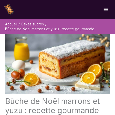
Aller
Rechercher
au
contenu
Accueil
Cakes sucrés
Bûche de Noël marrons et yuzu : recette gourmande
Bûche de Noël marrons et
yuzu : recette gourmande