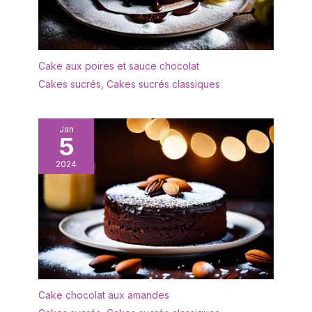
Cake aux poires et sauce chocolat
Cakes sucrés
,
Cakes sucrés classiques
Jan
5
2024
Cake chocolat aux amandes