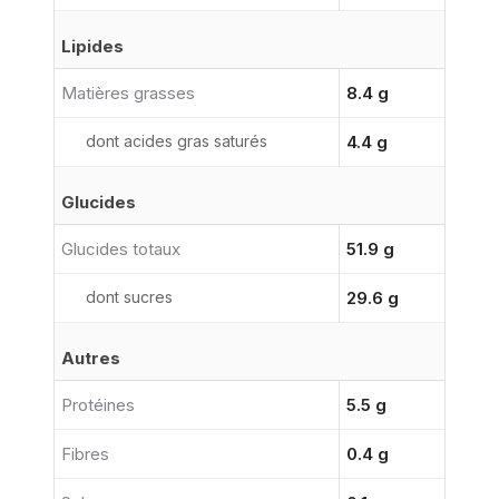
Lipides
Matières grasses
8.4 g
dont acides gras saturés
4.4 g
Glucides
Glucides totaux
51.9 g
dont sucres
29.6 g
Autres
Protéines
5.5 g
Fibres
0.4 g