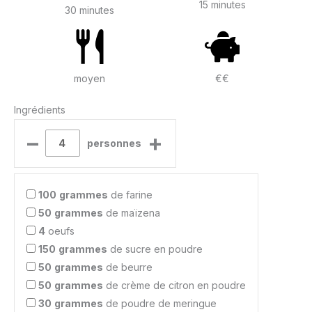
15 minutes
30 minutes
moyen
€€
Ingrédients
–
+
personnes
100
grammes
de farine
50
grammes
de maïzena
4
oeufs
150
grammes
de sucre en poudre
50
grammes
de beurre
50
grammes
de crème de citron en poudre
30
grammes
de poudre de meringue