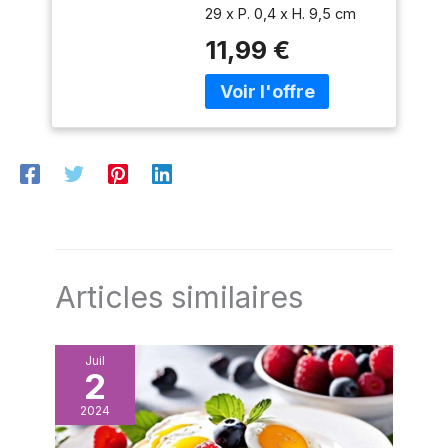
40102027160000
29 x P. 0,4 x H. 9,5 cm
Matière : Verre Coloris :
11,99 €
Transparent
Articles similaires
Juil
2
2024