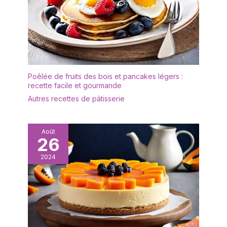
Poêlée de fruits des bois et pancakes légers :
recette facile et gourmande
Autres recettes de pâtisserie
Août
26
2024