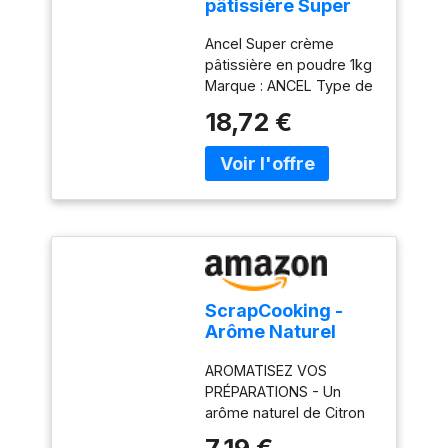
pâtissière Super
poudre à crème 1
Ancel Super crème
kg
pâtissière en poudre 1kg
Marque : ANCEL Type de
produit : Agent levant
18,72 €
ScrapCooking -
Arôme Naturel
Liquide de Citron
AROMATISEZ VOS
40ml - Arôme
PRÉPARATIONS - Un
Alimentaire Citron
arôme naturel de Citron
pour Pâtisserie,
liquide pour aromatiser
Yaourts, Gâteaux,