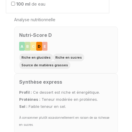
100
ml
de eau
Analyse nutritionnelle
Nutri-Score D
A
B
C
D
E
Riche en glucides
Riche en sucres
Source de matières grasses
Synthèse express
Profil :
Ce dessert est riche et énergétique.
Protéines :
Teneur modérée en protéines.
Sel :
Faible teneur en sel.
À consommer plutôt occasionnellement en raison de sa richesse
en sucres.