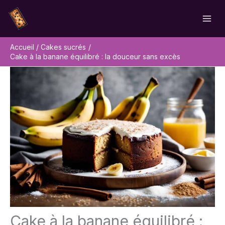
Aller
Rechercher
au
contenu
Accueil
Cakes sucrés
Cake à la banane équilibré : la douceur sans excès
Cake à la banane équilibré :