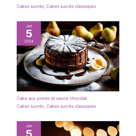
Cakes sucrés
,
Cakes sucrés classiques
Jan
5
2024
Cake aux poires et sauce chocolat
Cakes sucrés
,
Cakes sucrés classiques
Jan
5