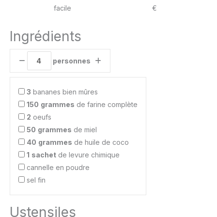
facile
€
Ingrédients
personnes
3
bananes bien mûres
150
grammes
de farine complète
2
oeufs
50
grammes
de miel
40
grammes
de huile de coco
1
sachet
de levure chimique
cannelle en poudre
sel fin
Ustensiles