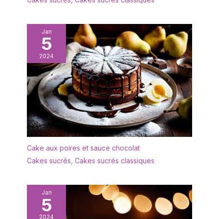
Jan
5
2024
Cake aux poires et sauce chocolat
Cakes sucrés
,
Cakes sucrés classiques
Jan
5
2024