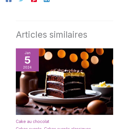
Articles similaires
Jan
5
2024
Cake au chocolat
Cakes sucrés
,
Cakes sucrés classiques