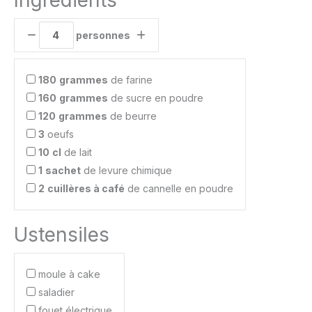
personnes
180
grammes
de farine
160
grammes
de sucre en poudre
120
grammes
de beurre
3
oeufs
10
cl
de lait
1
sachet
de levure chimique
2
cuillères à café
de cannelle en poudre
Ustensiles
moule à cake
saladier
fouet électrique