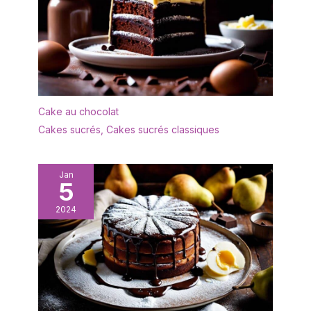
Cake au chocolat
Cakes sucrés
,
Cakes sucrés classiques
Jan
5
2024