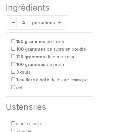
Ingrédients
personnes
150
grammes
de farine
100
grammes
de sucre en poudre
125
grammes
de beurre mou
100
grammes
de pralin
3
œufs
1
cuillère à café
de levure chimique
sel
Ustensiles
moule à cake
saladier