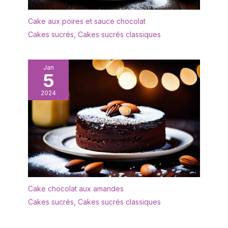
Cake aux poires et sauce chocolat
Cakes sucrés
,
Cakes sucrés classiques
Jan
5
2024
Cake chocolat aux amandes
Cakes sucrés
,
Cakes sucrés classiques