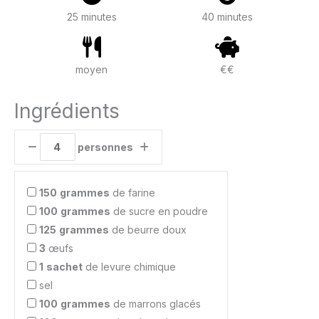
25 minutes
40 minutes
moyen
€€
Ingrédients
personnes
150
grammes
de farine
100
grammes
de sucre en poudre
125
grammes
de beurre doux
3
œufs
1
sachet
de levure chimique
sel
100
grammes
de marrons glacés