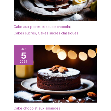
Cake aux poires et sauce chocolat
Cakes sucrés
,
Cakes sucrés classiques
Jan
5
2024
Cake chocolat aux amandes