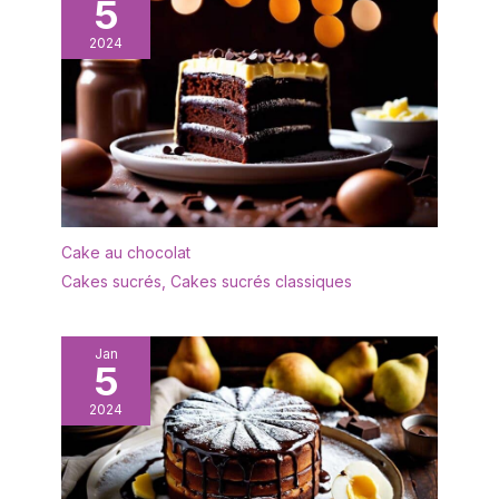
5
2024
Cake au chocolat
Cakes sucrés
,
Cakes sucrés classiques
Jan
5
2024