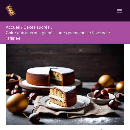
Aller
Rechercher
au
contenu
Accueil
Cakes sucrés
Cake aux marrons glacés : une gourmandise hivernale
raffinée