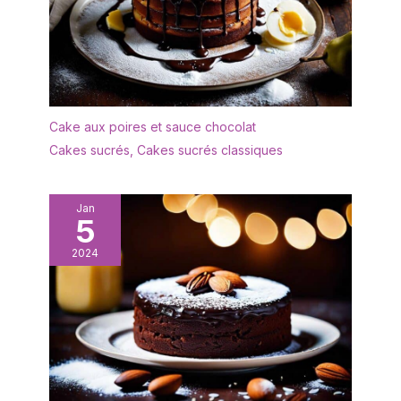
Cake aux poires et sauce chocolat
Cakes sucrés
,
Cakes sucrés classiques
Jan
5
2024