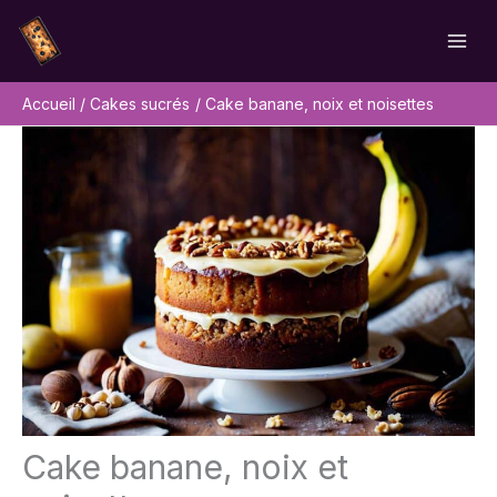
Aller
Rechercher
au
contenu
Accueil
Cakes sucrés
Cake banane, noix et noisettes
Cake banane, noix et