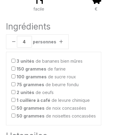
facile
€
Ingrédients
personnes
3
unités
de bananes bien mûres
150
grammes
de farine
100
grammes
de sucre roux
75
grammes
de beurre fondu
2
unités
de oeufs
1
cuillère à café
de levure chimique
50
grammes
de noix concassées
50
grammes
de noisettes concassées