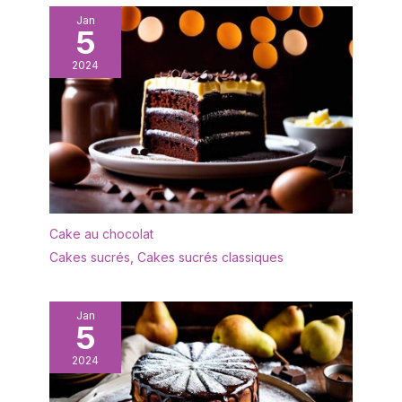
Jan
5
2024
Cake au chocolat
Cakes sucrés
,
Cakes sucrés classiques
Jan
5
2024