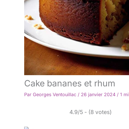
Cake bananes et rhum
Par
Georges Ventouillac
/
26 janvier 2024
/
1 mi
4.9/5 - (8 votes)