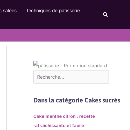
Rechercher
s salées
Techniques de pâtisserie
Recherche
Dans la catégorie Cakes sucrés
Cake menthe citron : recette
rafraîchissante et facile