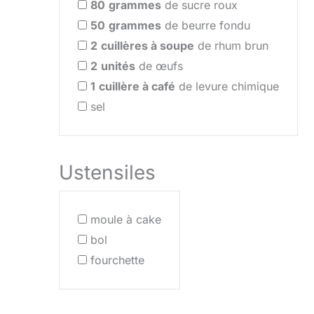
80
grammes
de sucre roux
50
grammes
de beurre fondu
2
cuillères à soupe
de rhum brun
2
unités
de œufs
1
cuillère à café
de levure chimique
sel
Ustensiles
moule à cake
bol
fourchette