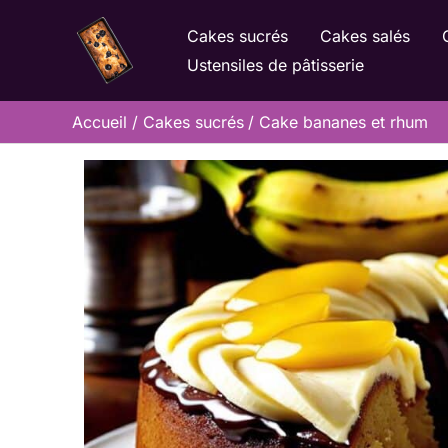
Aller
Cakes sucrés
Cakes salés
au
Ustensiles de pâtisserie
contenu
Accueil
Cakes sucrés
Cake bananes et rhum