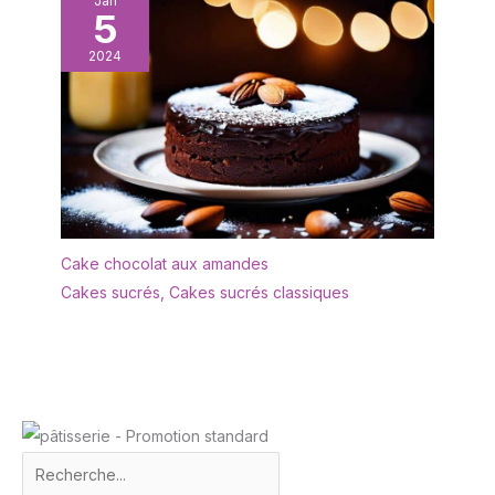
Jan
5
2024
Cake chocolat aux amandes
Cakes sucrés
,
Cakes sucrés classiques