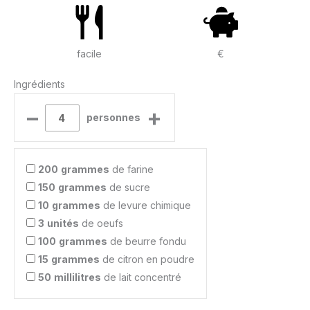
facile
€
Ingrédients
–
+
personnes
200
grammes
de farine
150
grammes
de sucre
10
grammes
de levure chimique
3
unités
de oeufs
100
grammes
de beurre fondu
15
grammes
de citron en poudre
50
millilitres
de lait concentré