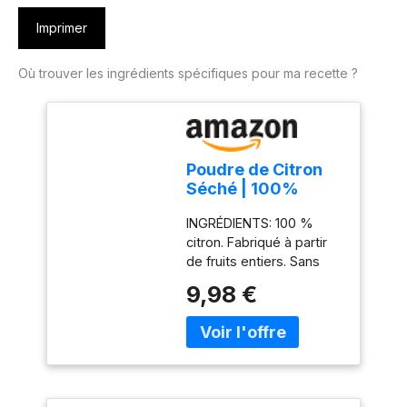
Imprimer
Où trouver les ingrédients spécifiques pour ma recette ?
Poudre de Citron
Séché | 100%
Naturel Fruit Sec
INGRÉDIENTS: 100 %
The Citron |
citron. Fabriqué à partir
Ingrédients de
de fruits entiers. Sans
Cuisine | Epicerie
additifs, conservateurs,
Alimentaire Arome
9,98 €
colorants ou arômes.
Alimentaire Arome
FABRIQUÉ EN ESPAGNE à
Citron | Pure
partir de citrons
Lemon Fruit
espagnols locaux.
Powder (poudre
Citrons entiers
fine)
simplement séchés,