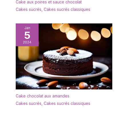
fiançailles ou comme
Cake aux poires et sauce chocolat
cadeau d'anniversaire.
Cakes sucrés
,
Cakes sucrés classiques
✔[Facile à nettoyer] : le
présentoir à gâteaux est
fabriqué dans un matériau
Jan
5
de haute qualité et
n'absorbe ni les odeurs ni
2024
les taches. Il peut être
rincé avec un peu de
liquide vaisselle et d'eau
et est très facile à
entretenir. Afin de
prolonger sa durée de
vie, il est recommandé
de ne pas le nettoyer au
lave-vaisselle. Après le
Cake chocolat aux amandes
nettoyage, il doit être
Cakes sucrés
,
Cakes sucrés classiques
séché afin de le garder
au sec. ✔[Remarque
importante] : si vous
rencontrez des
difficultés, n'hésitez pas