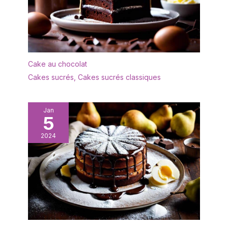
tomber sur les aliments. Il
est idéal pour le thé de
l'après-midi, les fêtes
d'anniversaire et les
repas de famille.
✔[Présentoir à gâteaux
Cake au chocolat
de haute qualité] : le
Cakes sucrés
,
Cakes sucrés classiques
présentoir à gâteaux
multifonctionnel est
fabriqué en bois, sans
Jan
BPA, sain et écologique,
5
vous pouvez donc
l'utiliser sans hésitation.
2024
Le présentoir à gâteaux
est transparent et
élégant, léger et facile à
transporter, et sûr à
utiliser. Il est idéal comme
cadeau de bienvenue
pour vos amis et voisins,
comme cadeau de