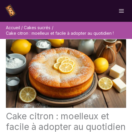
Aller
Rechercher
au
contenu
Accueil
Cakes sucrés
Cake citron : moelleux et facile à adopter au quotidien !
Cake citron : moelleux et
facile à adopter au quotidien