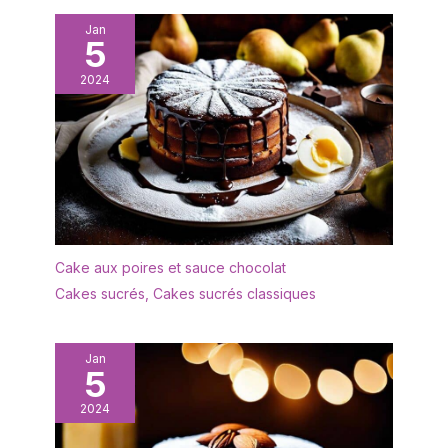
Jan
5
2024
Cake aux poires et sauce chocolat
Cakes sucrés
,
Cakes sucrés classiques
Jan
5
2024