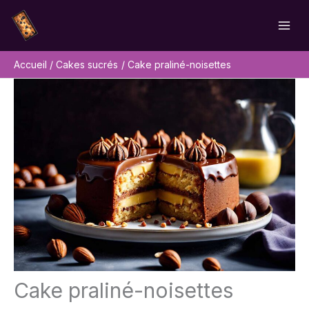
Aller
Rechercher
au
contenu
Accueil
Cakes sucrés
Cake praliné-noisettes
Cake praliné-noisettes