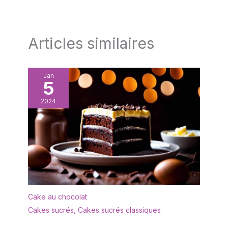
Articles similaires
Jan
5
2024
Cake au chocolat
Cakes sucrés
,
Cakes sucrés classiques