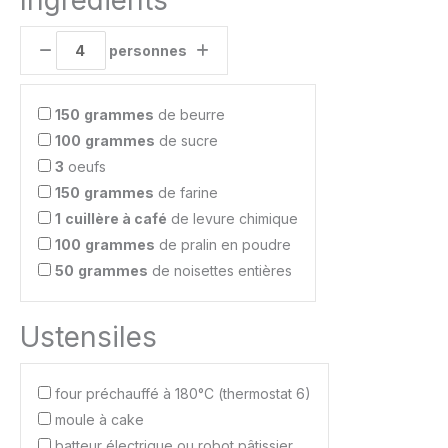
personnes
150
grammes
de beurre
100
grammes
de sucre
3
oeufs
150
grammes
de farine
1
cuillère à café
de levure chimique
100
grammes
de pralin en poudre
50
grammes
de noisettes entières
Ustensiles
four préchauffé à 180°C (thermostat 6)
moule à cake
batteur électrique ou robot pâtissier