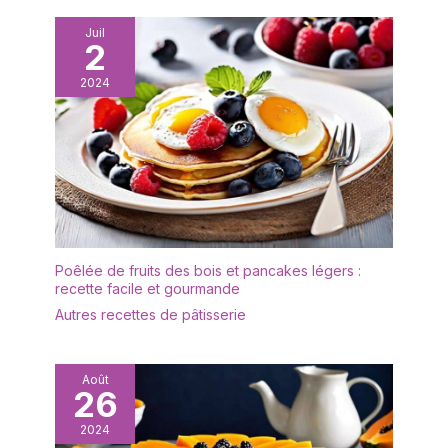
fabriqué dans un matériau
de haute qualité et
Juil
2
n'absorbe ni les odeurs ni
les taches. Il peut être
2024
rincé avec un peu de
liquide vaisselle et d'eau
et est très facile à
entretenir. Afin de
prolonger sa durée de
vie, il est recommandé
de ne pas le nettoyer au
lave-vaisselle. Après le
nettoyage, il doit être
Poêlée de fruits des bois et pancakes légers :
séché afin de le garder
recette facile et gourmande
au sec. ✔[Remarque
Autres recettes de pâtisserie
importante] : si vous
rencontrez des
difficultés, n'hésitez pas
Août
à nous contacter. Nous
26
vous répondrons dans
les 24 heures.
2024