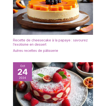
Recette de cheesecake à la papaye : savourez
l’exotisme en dessert
Autres recettes de pâtisserie
Oct
24
2024