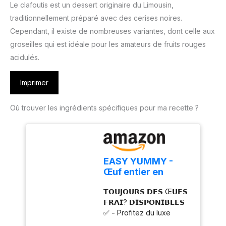
Le clafoutis est un dessert originaire du Limousin,
traditionnellement préparé avec des cerises noires.
Cependant, il existe de nombreuses variantes, dont celle aux
groseilles qui est idéale pour les amateurs de fruits rouges
acidulés.
Imprimer
Où trouver les ingrédients spécifiques pour ma recette ?
EASY YUMMY -
Œuf entier en
poudre pour la
𝗧𝗢𝗨𝗝𝗢𝗨𝗥𝗦 𝗗𝗘𝗦 Œ𝗨𝗙𝗦
cuisine (1kg), 100%
𝗙𝗥𝗔𝗜? 𝗗𝗜𝗦𝗣𝗢𝗡𝗜𝗕𝗟𝗘𝗦
d'œuf en poudre
✅ - Profitez du luxe
d'avoir l'équivalent de 80