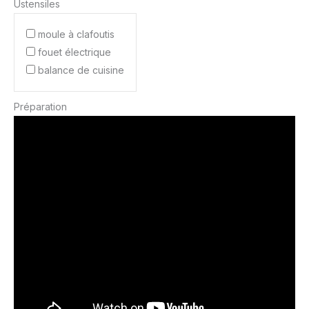
Ustensiles
moule à clafoutis
fouet électrique
balance de cuisine
Préparation