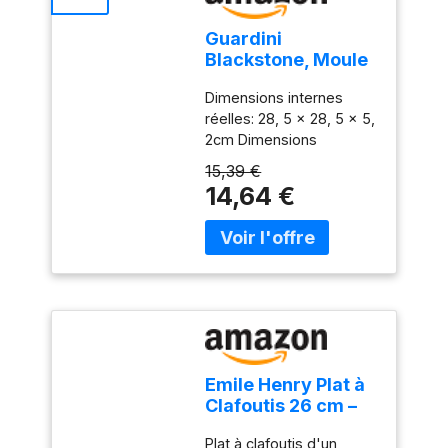
livrées rapidement et de
manière fiable - alors
Guardini
cliquez sur «Acheter cet
Blackstone, Moule
article»
à clafoutis 28 cm,
Dimensions internes
acier avec
réelles: 28, 5 x 28, 5 x 5,
revêtement anti-
2cm Dimensions
adhérent, couleur
extérieures réelles: 28, 5
« black-stone »
15,39 €
x 28, 5 x 5, 2cm Moule
14,64 €
adapté pour friteuse à
air, vérifiez la taille de
l'article avec le panier de
votre friteuse Guardini
Emile Henry Plat à
Clafoutis 26 cm –
Céramique Haute
Plat à clafoutis d'un
Résistance Beige