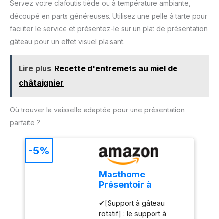
Servez votre clafoutis tiède ou à température ambiante,
une utilisation
découpé en parts généreuses. Utilisez une pelle à tarte pour
confortable et un
changement rapide des
faciliter le service et présentez-le sur un plat de présentation
accessoires. Compact et
gâteau pour un effet visuel plaisant.
pratique pour un usage
quotidien : Léger, doté
Lire plus
Recette d'entremets au miel de
d'un câble de 1 mètre et
d'un design compact, ce
châtaignier
mixeur est facile à ranger
et parfait pour toutes vos
Où trouver la vaisselle adaptée pour une présentation
tâches de cuisine.
parfaite ?
-5%
Masthome
Présentoir à
Gâteau Sur Pied
✔[Support à gâteau
avec Couvercle,
rotatif] : le support à
6in1 Cloche à