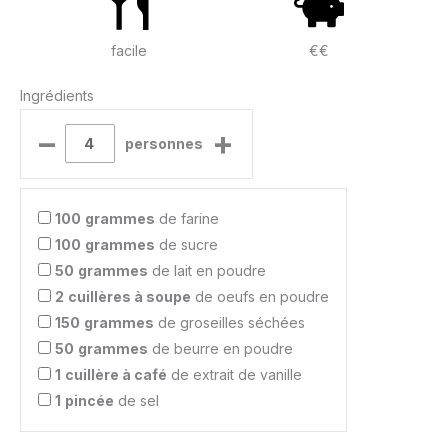
facile
€€
Ingrédients
–
+
personnes
100
grammes
de farine
100
grammes
de sucre
50
grammes
de lait en poudre
2
cuillères à soupe
de oeufs en poudre
150
grammes
de groseilles séchées
50
grammes
de beurre en poudre
1
cuillère à café
de extrait de vanille
1
pincée
de sel