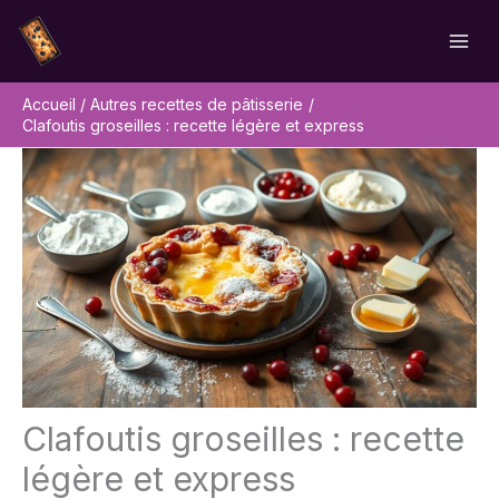
Aller
Rechercher
au
contenu
Accueil
Autres recettes de pâtisserie
Clafoutis groseilles : recette légère et express
Clafoutis groseilles : recette
légère et express