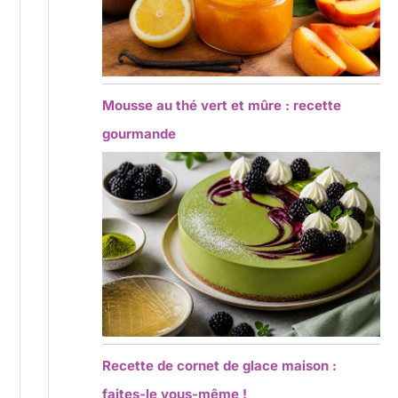
Mousse au thé vert et mûre : recette
gourmande
Recette de cornet de glace maison :
faites-le vous-même !