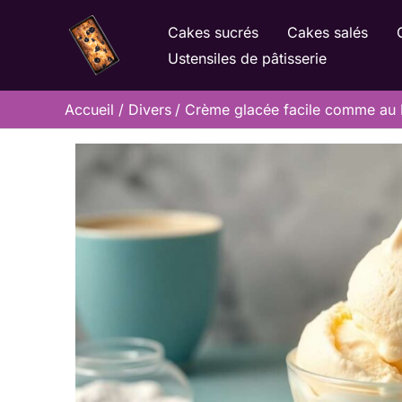
Aller
Cakes sucrés
Cakes salés
au
Ustensiles de pâtisserie
contenu
Accueil
Divers
Crème glacée facile comme au Mc