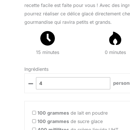
recette facile est faite pour vous ! Avec des ing
pourrez réaliser ce délice glacé directement che
gourmandise qui ravira petits et grands.
15 minutes
0 minutes
Ingrédients
–
person
100
grammes
de lait en poudre
100
grammes
de sucre glace
400
millilitres
de crème liquide UHT