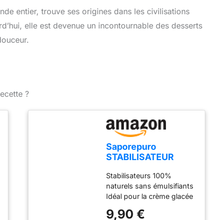
e entier, trouve ses origines dans les civilisations
rd’hui, elle est devenue un incontournable des desserts
douceur.
ecette ?
Saporepuro
STABILISATEUR
POUR GLACES ET
Stabilisateurs 100%
SORBETS 50 GR
naturels sans émulsifiants
Idéal pour la crème glacée
et les sorbets à froid
9,90 €
Dosage recommandé 4 gr