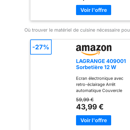
Dosage recommandé 4 gr
/ kg Ingrédients:
maltodextrine, e471,
caroube, tara, guar SANS
GLUTEN - SANS DÉRIVÉS
Où trouver le matériel de cuisine nécessaire pou
DU LAIT
-27%
LAGRANGE 409001
Sorbetière 12 W
Ecran LCD Cuve 1,5 L
Ecran électronique avec
Framboise
retro-éclairage Arrêt
automatique Couvercle
transparent avec
59,99 €
ouverture Cuve
43,99 €
réfrigérante - contenance
1,5L Couvercle de
stockage Cuillère à glace
en inox Couleur: