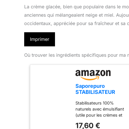
La crème glacée, bien que populaire dans le mond
anciennes qui mélangeaient neige et miel. Aujou
occidentaux, appréciée pour sa fraîcheur et sa 
Imprimer
Où trouver les ingrédients spécifiques pour ma r
Saporepuro
STABILISATEUR
POUR GLACES ET
Stabilisateurs 100%
SORBETS (S) avec
naturels avec émulsifiant
émulsifiant - 250 GR
(utile pour les crèmes et
les pâtes grasses)
17,60 €
Stabilisateur pour glace