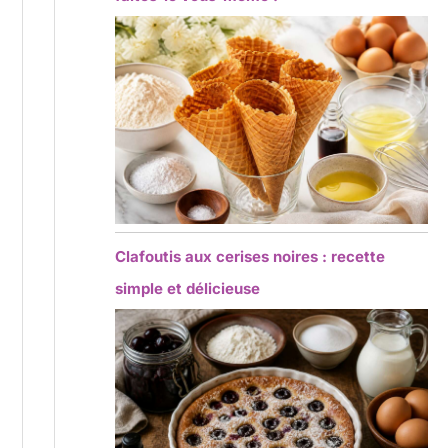
Clafoutis aux cerises noires : recette
simple et délicieuse