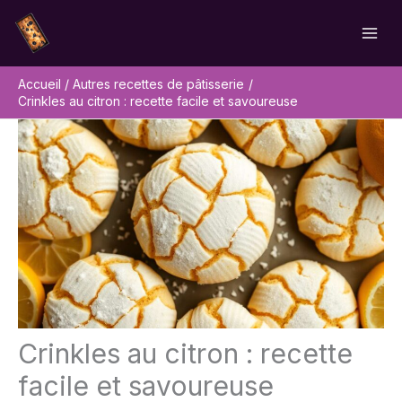
Aller
Rechercher
au
contenu
Accueil
Autres recettes de pâtisserie
Crinkles au citron : recette facile et savoureuse
Crinkles au citron : recette
facile et savoureuse