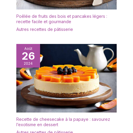
grand plateau de service
rebords empêchent les
mesure L 35,3 × W 14,7
déversements, gardent
cm. Taille appropriée
Poêlée de fruits des bois et pancakes légers :
le comptoir et la table
pour contenir et afficher
recette facile et gourmande
propres. Cadeau idéal
du fromage, des
pour la fête des mères,
Autres recettes de pâtisserie
gâteaux, de la viande,
la fête des pères
des fruits, des biscuits,
EMBALLAGE: Un
des collations et des
emballage bien conçu
Août
pâtisseries. Bon pour le
26
protège la vaisselle en
brunch, le dîner, la fête,
toute sécurité pendant le
le mariage et bien
2024
transport. Nous vous
d'autres occasions. Le
offrirons un
plateau de service
remplacement gratuit si
Wishdeco peut être
les plateaux arrivent
utilisé non seulement
cassés
comme apéritif, mais
aussi comme plateau de
service pour les steaks
de taille moyenne avec
accompagnements
Recette de cheesecake à la papaye : savourez
l’exotisme en dessert
DESIGN: L'ensemble
d'assiettes est d'un
Autres recettes de pâtisserie