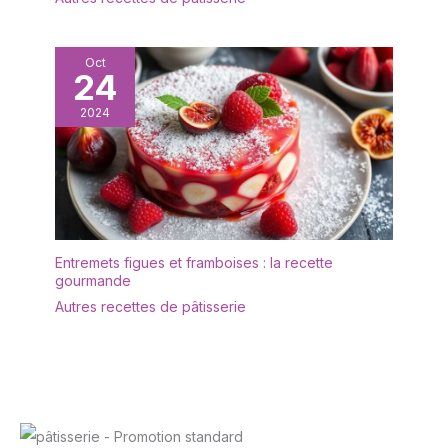
blanc éclatant avec une
forme rectangulaire
ergonomique et un
Oct
24
rebord étroit. Les
rebords empêchent les
2024
déversements, gardent
le comptoir et la table
propres. Cadeau idéal
pour la fête des mères,
la fête des pères
EMBALLAGE: Un
emballage bien conçu
Entremets figues et framboises : la recette
protège la vaisselle en
gourmande
toute sécurité pendant le
Autres recettes de pâtisserie
transport. Nous vous
offrirons un
remplacement gratuit si
les assiettes
rectangulaires arrivent
cassés