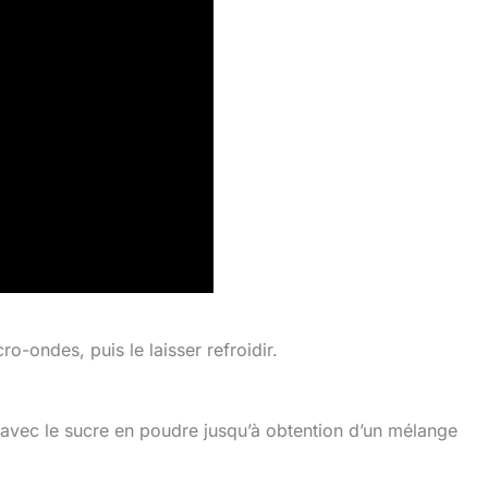
o-ondes, puis le laisser refroidir.
r avec le sucre en poudre jusqu’à obtention d’un mélange