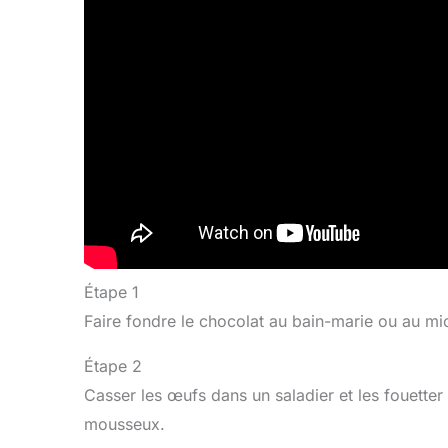
Étape 1
Faire fondre le chocolat au bain-marie ou au micr
Étape 2
Casser les œufs dans un saladier et les fouette
mousseux.