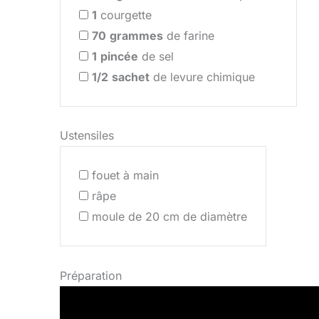
1
courgette
70
grammes
de farine
1
pincée
de sel
1/2
sachet
de levure chimique
Ustensiles
fouet à main
râpe
moule de 20 cm de diamètre
Préparation