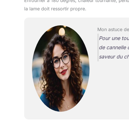
Enfourner à 180 degrés, chaleur tournante, penda
la lame doit ressortir propre.
Mon astuce de
Pour une tou
de cannelle 
saveur du ch