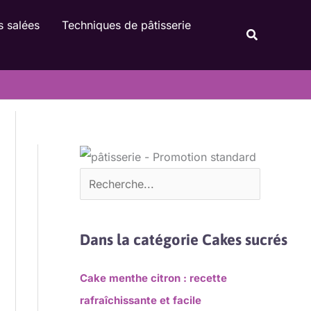
Rechercher
s salées
Techniques de pâtisserie
Recherche
Dans la catégorie Cakes sucrés
Cake menthe citron : recette
rafraîchissante et facile