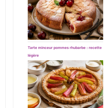
Tarte minceur pommes rhubarbe : recette
légère