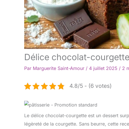
Délice chocolat-courgette 
Par
Marguerite Saint-Amour
/
4 juillet 2025
/
2 m
4.8/5 - (6 votes)
Le délice chocolat-courgette est un dessert sur
légèreté de la courgette. Sans beurre, cette rece