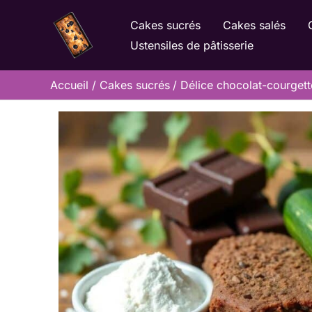
Aller
Cakes sucrés
Cakes salés
au
Ustensiles de pâtisserie
contenu
Accueil
Cakes sucrés
Délice chocolat-courgette