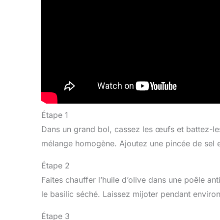
Étape 1
Dans un grand bol, cassez les œufs et battez-le
mélange homogène. Ajoutez une pincée de sel e
Étape 2
Faites chauffer l’huile d’olive dans une poêle a
le basilic séché. Laissez mijoter pendant enviro
Étape 3