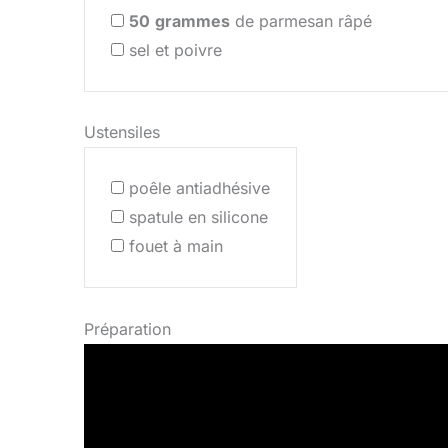
50
grammes
de parmesan râpé
sel et poivre
Ustensiles
poêle antiadhésive
spatule en silicone
fouet à main
Préparation