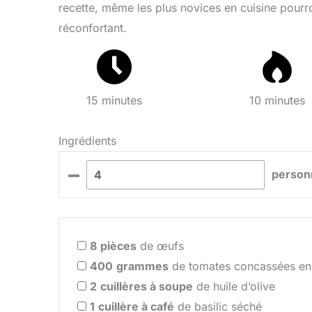
recette, même les plus novices en cuisine pourron
réconfortant.
15 minutes
10 minutes
Ingrédients
–
person
8
pièces
de œufs
400
grammes
de tomates concassées en
2
cuillères à soupe
de huile d’olive
1
cuillère à café
de basilic séché