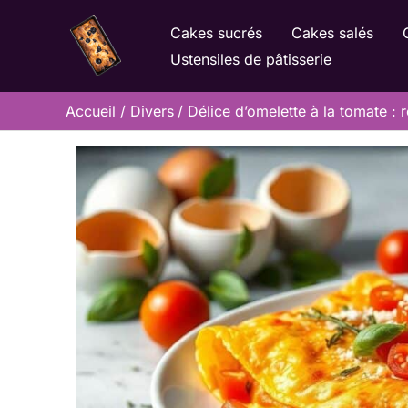
Aller
Cakes sucrés
Cakes salés
au
Ustensiles de pâtisserie
contenu
Accueil
Divers
Délice d’omelette à la tomate : 