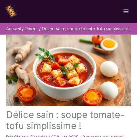
Aller
Rechercher
au
contenu
Accueil
Divers
Délice sain : soupe tomate-tofu simplissime !
Délice sain : soupe tomate-
tofu simplissime !