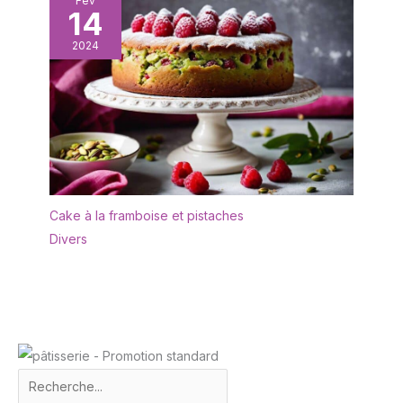
Fév
les cafétérias, les
14
Applications】 : Nos
restaurants, les cafés ou
baguettes réutilisables
tout autre endroit servant
2024
sont indispensables pour
des plats japonais.
la cuisine asiatique
comme le ragoût de
sushi ramen, le poulet
kung pao et les
boulettes et même
certains aliments du
Moyen-Orient. Il peut
également être utilisé
Cake à la framboise et pistaches
pour préparer des
Divers
aliments de tous les
jours tels que les pâtes.
Au En même temps, les
baguettes en métal ont
de beaux motifs laser et
un savoir-faire élégant,
qui sont des cadeaux
idéaux pour Noël, les
anniversaires, les