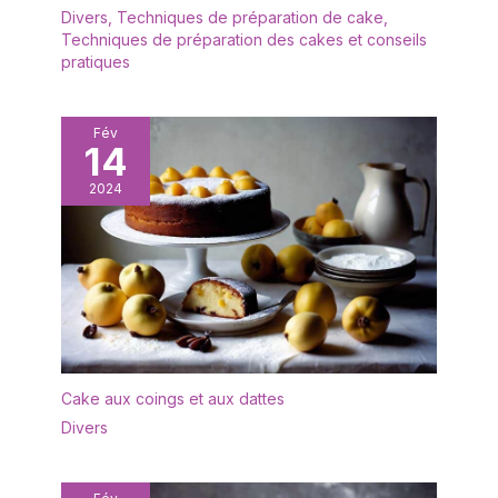
glissement. 【Passe au
Divers
,
Techniques de préparation de cake
,
porte-ustensiles du lave-
Lave-vaisselle et Facile à
Techniques de préparation des cakes et conseils
vaisselle et ne heurtent
Nettoyer】: Ils peuvent
pratiques
les bras gicleurs, ce qui
être mis au lave-
pourrait causer des
vaisselle et dans
dommages. Coffret
l'armoire de
cadeau exquis:
Fév
stérilisation.Résolvez
14
L'ensemble de
complètement le
baguettes à sushi est le
2024
problème du nettoyage
meilleur choix de
après les repas, même
cadeaux pour vos
le lavage à la main ne
partenaires
laissera pas de saleté et
commerciaux, clients,
de taches d'huile.Idéal
amis et famille.Bonne
pour les baguettes
chance à eux.
réutilisables. Si vous ne
Fonctionnel: Ces
voulez pas utiliser de
baguettes sont idéales
baguettes jetables, vous
pour manger des sushis,
Cake aux coings et aux dattes
pouvez les emmener au
du riz ou des nouilles et
travail et les laver à l'eau
Divers
elles sont excellentes
après les repas pour
pour les traiteurs, les
garder les baguettes
restaurants, les buffets,
propres. 【Diverses