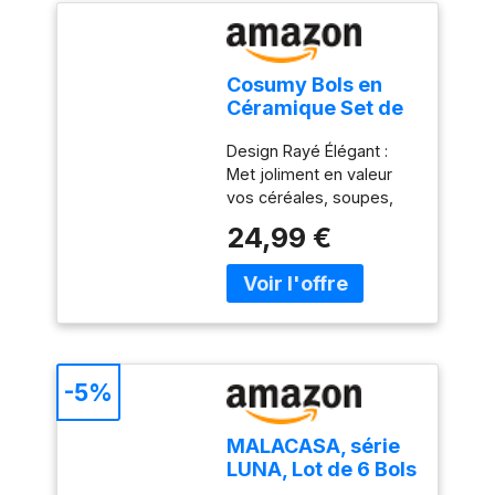
Cosumy Bols en
Céramique Set de
4-700ml Bol Petit
Design Rayé Élégant :
Dejeuner - Bol a
Met joliment en valeur
Soupe
vos céréales, soupes,
pâtes ou salades au
24,99 €
moment de servir et
donne à votre table
dressée une allure
apaisante et
harmonieuse. Grande
Ouverture : Offre
suffisamment d'espace
-5%
pour mélanger une
salade, dresser un poke
MALACASA, série
bowl ou servir une
LUNA, Lot de 6 Bols
généreuse portion de
à Céréales en