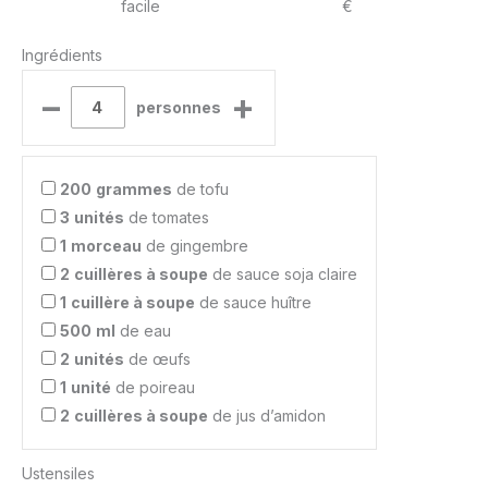
facile
€
Ingrédients
–
+
personnes
200
grammes
de tofu
3
unités
de tomates
1
morceau
de gingembre
2
cuillères à soupe
de sauce soja claire
1
cuillère à soupe
de sauce huître
500
ml
de eau
2
unités
de œufs
1
unité
de poireau
2
cuillères à soupe
de jus d’amidon
Ustensiles