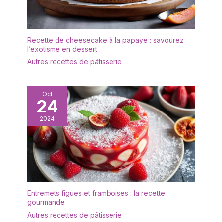
NETTOYER ET PRATIQUE
Ce service de vaisselle
: Le thermomètres à
est idéal pour un usage
viande pliable peut être
quotidien car il peut être
facilement plié pour être
lavé au lave-vaisselle
Recette de cheesecake à la papaye : savourez
rangé. Grâce à la finition
avec fréquence sans
l’exotisme en dessert
magnétique ou au trou
s'user. Peut également
Autres recettes de pâtisserie
de suspension au dos,
être inséré au micro-
vous pouvez facilement
ondes pour réchauffer
l'attacher à votre four ou
vos plats préférés. Sans
à votre réfrigérateur ou
Oct
BPA, vous pourrez
24
le suspendre n'importe
manger vos aliments en
où. Après utilisation, il
toute sécurité avec votre
2024
suffit d'essuyer ou de
famille ou vos amis. IDÉE
rincer la sonde
DE CADEAU ET PLUS
ENCORE – Le service
d’assiettes Baroni Home,
grâce à son design
classique et élégante,
vous donnera une bonne
Entremets figues et framboises : la recette
gourmande
image pendant diners
importants avec amis et
Autres recettes de pâtisserie