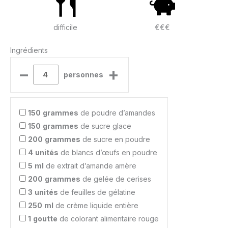
difficile
€€€
Ingrédients
–
+
personnes
150
grammes
de poudre d’amandes
150
grammes
de sucre glace
200
grammes
de sucre en poudre
4
unités
de blancs d’œufs en poudre
5
ml
de extrait d’amande amère
200
grammes
de gelée de cerises
3
unités
de feuilles de gélatine
250
ml
de crème liquide entière
1
goutte
de colorant alimentaire rouge