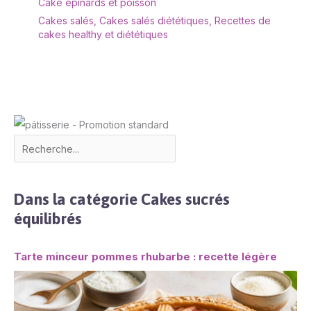
buffets, barbecues, tout
Cake épinards et poisson
événement. Ce plateau
Cakes salés
,
Cakes salés diététiques
,
Recettes de
est parfait pour le dîner,
cakes healthy et diététiques
le pain, les fruits, le
gâteau, les olives, les
sushis, les desserts ou
comme centre de table
au centre de la table
Dans la catégorie Cakes sucrés
équilibrés
Tarte minceur pommes rhubarbe : recette légère