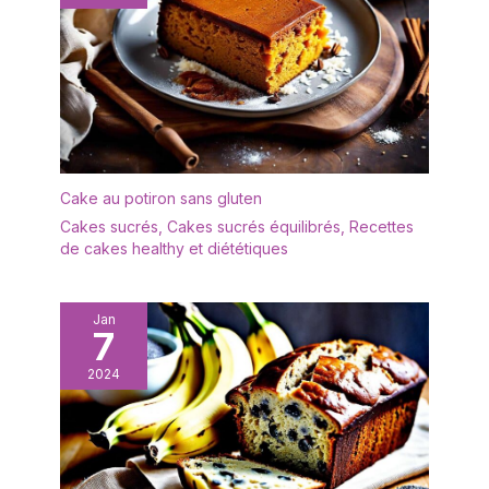
des aliments ou de
petite tasse, brochettes
renverser des liquides.
et couteau à fromage fait
Impressionnez sans tous
main, parfait pour une
les désagréments : Vous
utilisation avec des
en avez marre de frotter
aliments et des
et de tremper ? Chaque
boissons.
plateau alimentaire a un
Soigneusement conçus
revêtement résistant aux
pour la forme et la
taches, ce qui le rend
Cake au potiron sans gluten
fonction, les bords
facile à nettoyer et garde
incurvés de ces belles
Cakes sucrés
,
Cakes sucrés équilibrés
,
Recettes
la cuisine impeccable.
assiettes aident à
de cakes healthy et diététiques
Économisez du temps et
empêcher les aliments
mettez cet ensemble de
de glisser ou les
plateaux au lave-
déversements de
Jan
vaisselle ou essuyez-le
7
liquides. Impressionnez
simplement avec de
sans saleté : Fatigué de
l'eau savonneuse.
2024
frotter et de tremper ?
POLYVALENT : avec un
Chaque plateau
grain attrayant, ce
alimentaire possède une
magnifique plateau
couche résistante aux
naturel donne une touche
taches, ce qui le rend
chaleureuse et riche à