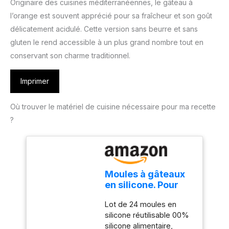
Originaire des cuisines méditerranéennes, le gâteau à
l’orange est souvent apprécié pour sa fraîcheur et son goût
délicatement acidulé. Cette version sans beurre et sans
gluten le rend accessible à un plus grand nombre tout en
conservant son charme traditionnel.
Imprimer
Où trouver le matériel de cuisine nécessaire pour ma recette
?
Moules à gâteaux
en silicone. Pour
muffins, cupcakes
Lot de 24 moules en
et petits gâteaux.
silicone réutilisable 00%
Lot de 24 moules
silicone alimentaire,
réutilisables