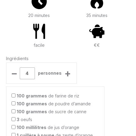
20 minutes
35 minutes
facile
€€
Ingrédients
–
+
personnes
100
grammes
de farine de riz
100
grammes
de poudre d’amande
100
grammes
de sucre de canne
3
oeufs
100
millilitres
de jus d’orange
1
cuillère à soupe
de zeste d’orange